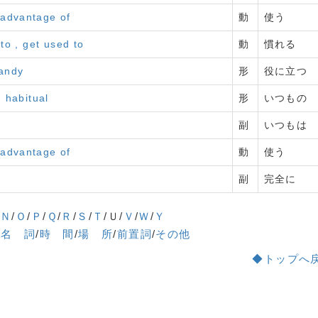
e advantage of
動
使う
to , get used to
動
慣れる
handy
形
役に立つ
 habitual
形
いつもの
副
いつもは
e advantage of
動
使う
副
完全に
/
Ｎ
/
Ｏ
/
Ｐ
/
Ｑ
/
Ｒ
/
Ｓ
/
Ｔ
/Ｕ/
Ｖ
/
Ｗ
/
Ｙ
/
名 詞
/
時 間
/
場 所
/
前置詞
/
その他
◆トップへ