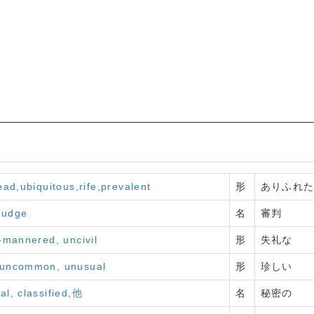
d,ubiquitous,rife,prevalent
形
ありふれ
 judge
名
審判
l-mannered, uncivil
形
失礼な
, uncommon, unusual
形
珍しい
ial, classified,他
名
秘密の