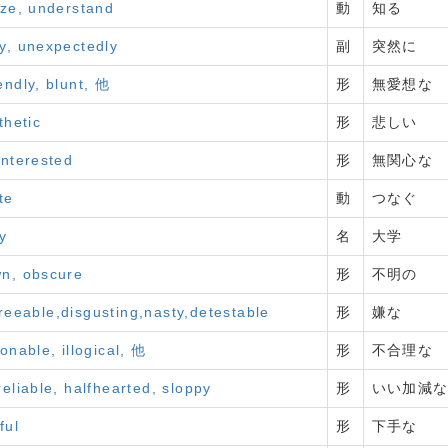
ize, understand
動
知る
ly, unexpectedly
副
突然に
endly, blunt, 他
形
無愛想な
thetic
形
悲しい
interested
形
無関心な
te
動
つなぐ
y
名
大学
wn, obscure
形
不明の
reeable,disgusting,nasty,detestable
形
嫌な
onable, illogical, 他
形
不合理な
reliable, halfhearted, sloppy
形
いい加減
ful
形
下手な