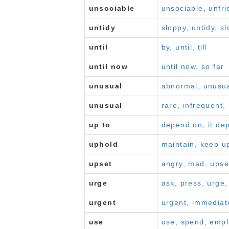
unsociable
unsociable, unfri
untidy
sloppy, untidy, s
until
by, until
, till
until now
until now, so far
unusual
abnormal, unusua
unusual
rare, infrequent
up to
depend on, it de
uphold
maintain, keep up
upset
angry, mad, upse
urge
ask, press, urge
urgent
urgent, immediat
use
use, spend, emp