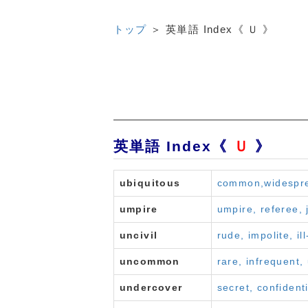
トップ
＞
英単語 Index《 Ｕ 》
英単語 Index《
Ｕ
》
ubiquitous
common,widesprea
umpire
umpire, referee,
uncivil
rude, impolite, il
uncommon
rare, infrequent
undercover
secret, confident