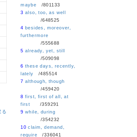
maybe
/801133
3
also, too, as well
/648525
4
besides, moreover,
furthermore
/555688
5
already, yet, still
/509098
6
these days, recently,
lately
/485514
7
although, though
/459420
8
first, first of all, at
first
/359291
戻る
9
while, during
/354232
10
claim, demand,
require
/336041