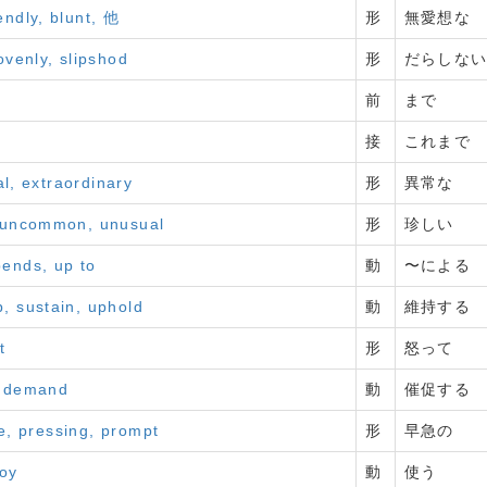
endly, blunt, 他
形
無愛想な
lovenly, slipshod
形
だらしな
前
まで
接
これまで
l, extraordinary
形
異常な
, uncommon, unusual
形
珍しい
pends, up to
動
〜による
, sustain, uphold
動
維持する
t
形
怒って
, demand
動
催促する
e, pressing, prompt
形
早急の
loy
動
使う