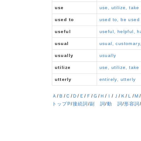
use
use, utilize, tak
used to
used to, be used 
useful
useful, helpful, 
usual
usual, customary,
usually
usually
utilize
use, utilize, tak
utterly
entirely, utterly
Ａ
/
Ｂ
/
Ｃ
/
Ｄ
/
Ｅ
/
Ｆ
/
Ｇ
/
Ｈ
/
Ｉ
/
Ｊ
/
Ｋ
/
Ｌ
/
Ｍ
トップP
/
接続詞
/
副 詞
/
動 詞
/
形容詞