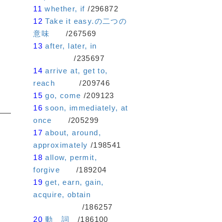
11
whether, if
/296872
12
Take it easy.の二つの
意味
/267569
13
after, later, in
/235697
14
arrive at, get to,
reach
/209746
15
go, come
/209123
16
soon, immediately, at
once
/205299
17
about, around,
approximately
/198541
 y:0
18
allow, permit,
forgive
/189204
19
get, earn, gain,
acquire, obtain
/186257
20
動 詞
/186100