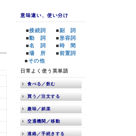
意味違い、使い分け
■
接続詞
■
副 詞
■
動 詞
■
形容詞
■
名 詞
■
時 間
■
場 所
■
前置詞
■
その他
日常よく使う英単語
た
食べる／飲む
買う／注文する
趣味／娯楽
交通機関／移動
連絡／手続きする