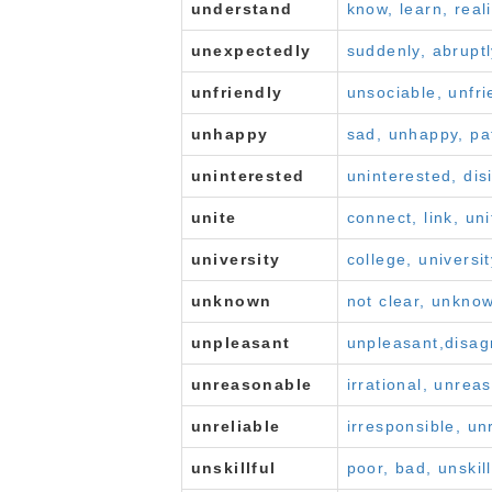
understand
know, learn, real
unexpectedly
suddenly, abrupt
unfriendly
unsociable, unfri
unhappy
sad, unhappy, pa
uninterested
uninterested, dis
unite
connect, link, uni
university
college, universit
unknown
not clear, unkno
unpleasant
unpleasant,disag
unreasonable
irrational, unreas
unreliable
irresponsible, un
unskillful
poor, bad, unskill