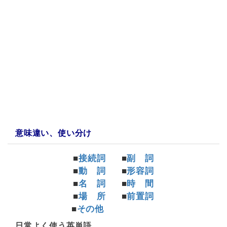
a:11416 t:3 y:5
意味違い、使い分け
■
接続詞
■
副 詞
■
動 詞
■
形容詞
■
名 詞
■
時 間
■
場 所
■
前置詞
■
その他
日常よく使う英単語