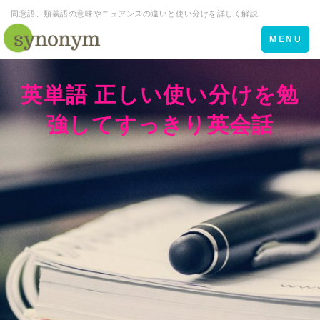
同意語、類義語の意味やニュアンスの違いと使い分けを詳しく解説
Toggle
MENU
navigation
英単語 正しい使い分けを勉
強してすっきり英会話