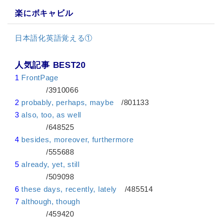
楽にボキャビル
日本語化英語覚える①
人気記事 BEST20
1
FrontPage
/3910066
2
probably, perhaps, maybe
/801133
3
also, too, as well
/648525
4
besides, moreover, furthermore
/555688
5
already, yet, still
/509098
6
these days, recently, lately
/485514
7
although, though
/459420