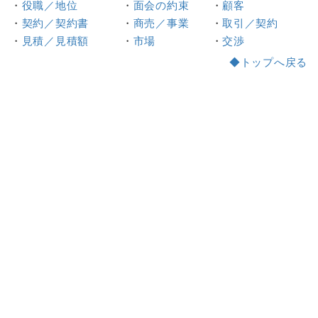
・
役職／地位
・
面会の約束
・
顧客
・
契約／契約書
・
商売／事業
・
取引／契約
・
見積／見積額
・
市場
・
交渉
◆トップへ戻る