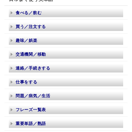
食べる／飲む
買う／注文する
趣味／娯楽
交通機関／移動
連絡／手続きする
仕事をする
問題／病気／生活
フレーズ一覧表
重要単語／熟語