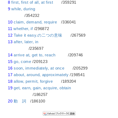
8
first, first of all, at first
/359291
9
while, during
/354232
10
claim, demand, require
/336041
11
whether, if
/296872
12
Take it easy.の二つの意味
/267569
13
after, later, in
/235697
14
arrive at, get to, reach
/209746
15
go, come
/209123
16
soon, immediately, at once
/205299
17
about, around, approximately
/198541
18
allow, permit, forgive
/189204
19
get, earn, gain, acquire, obtain
/186257
20
動 詞
/186100