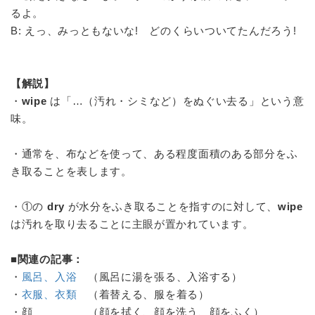
るよ。
B: えっ、みっともないな! どのくらいついてたんだろう!
【解説】
・
wipe
は「…（汚れ・シミなど）をぬぐい去る」という意
味。
・通常を、布などを使って、ある程度面積のある部分をふ
き取ることを表します。
・①の
dry
が水分をふき取ることを指すのに対して、
wipe
は汚れを取り去ることに主眼が置かれています。
■関連の記事：
・
風呂、入浴
（風呂に湯を張る、入浴する）
・
衣服、衣類
（着替える、服を着る）
・顔 （顔を拭く、顔を洗う、顔をふく）