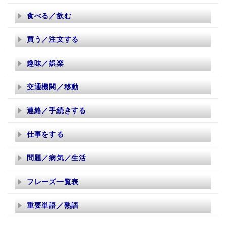
食べる／飲む
買う／注文する
趣味／娯楽
交通機関／移動
連絡／手続きする
仕事をする
問題／病気／生活
フレーズ一覧表
重要単語／熟語