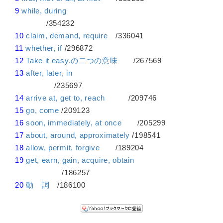
9
while, during
/354232
10
claim, demand, require
/336041
11
whether, if
/296872
12
Take it easy.の二つの意味
/267569
13
after, later, in
/235697
14
arrive at, get to, reach
/209746
15
go, come
/209123
16
soon, immediately, at once
/205299
17
about, around, approximately
/198541
18
allow, permit, forgive
/189204
19
get, earn, gain, acquire, obtain
/186257
20
動 詞
/186100