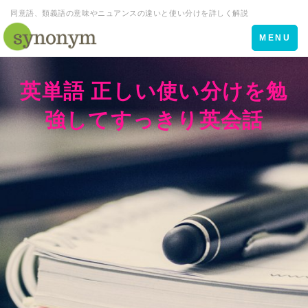
同意語、類義語の意味やニュアンスの違いと使い分けを詳しく解説
Toggle
MENU
navigation
英単語 正しい使い分けを勉
強してすっきり英会話