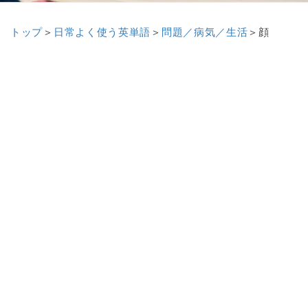
トップ
＞
日常よく使う英単語
＞
問題／病気／生活
＞顔