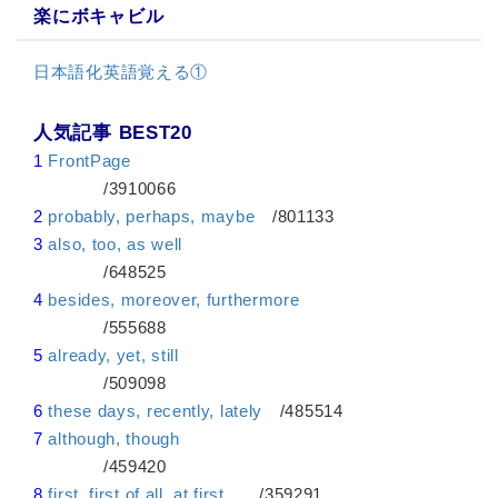
楽にボキャビル
日本語化英語覚える①
人気記事 BEST20
1
FrontPage
/3910066
2
probably, perhaps, maybe
/801133
3
also, too, as well
/648525
4
besides, moreover, furthermore
/555688
5
already, yet, still
/509098
6
these days, recently, lately
/485514
7
although, though
/459420
8
first, first of all, at first
/359291