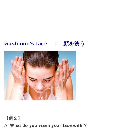
wash one's face ： 顔を洗う
【例文】
A:
What do you wash your face with ?