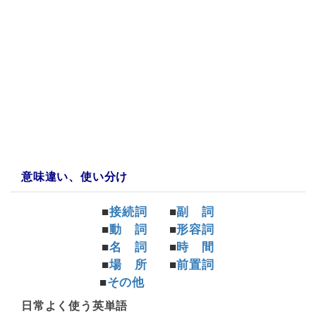
a:10537 t:1 y:5
意味違い、使い分け
■
接続詞
■
副 詞
■
動 詞
■
形容詞
■
名 詞
■
時 間
■
場 所
■
前置詞
■
その他
日常よく使う英単語