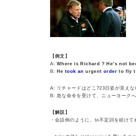
【例文】
A:
Where is Richard ? He's not be
B:
He
took an
urgent
order
to fly 
A: リチャードはどこ?23日姿が見え
B: 急な命令を受けて、ニューヨーク
【解説】
・会話例のように、to不定詞を続け