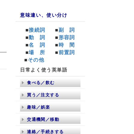
意味違い、使い分け
■
接続詞
■
副 詞
■
動 詞
■
形容詞
■
名 詞
■
時 間
■
場 所
■
前置詞
■
その他
日常よく使う英単語
食べる／飲む
買う／注文する
趣味／娯楽
交通機関／移動
連絡／手続きする