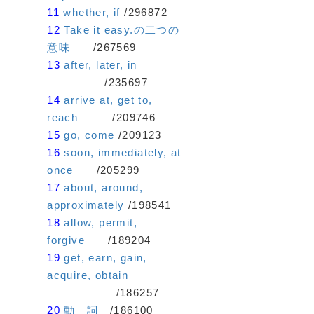
11
whether, if
/296872
12
Take it easy.の二つの
意味
/267569
13
after, later, in
/235697
14
arrive at, get to,
reach
/209746
15
go, come
/209123
16
soon, immediately, at
once
/205299
17
about, around,
approximately
/198541
18
allow, permit,
forgive
/189204
19
get, earn, gain,
acquire, obtain
/186257
20
動 詞
/186100