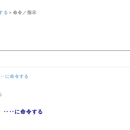
する
＞
命令／指示
 ： ‥‥に命令する
る
r ： ‥‥に命令する