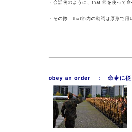
・会話例のように、that 節を使っ
・その際、that節内の動詞は原形で
obey an order ： 命令に