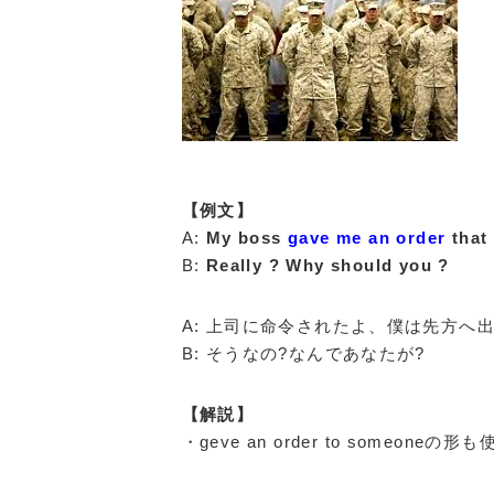
【例文】
A:
My boss
gave me an order
that 
B:
Really ? Why should you ?
A: 上司に命令されたよ、僕は先方へ
B: そうなの?なんであなたが?
【解説】
・geve an order to someoneの