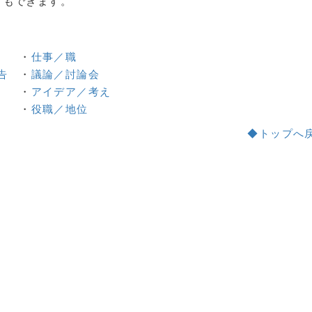
こともできます。
・
仕事／職
告
・
議論／討論会
・
アイデア／考え
・
役職／地位
◆トップへ