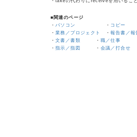
・takeの代わりにreceiveを用いる
■関連のページ
・
パソコン
・
コピー
・
業務／プロジェクト
・
報告書／報
・
文書／書類
・
職／仕事
・
指示／指図
・
会議／打合せ