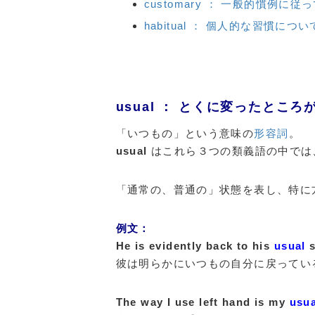
customary ： 一般的慣例に従
habitual ： 個人的な習慣につ
usual ： とくに変ったところ
「いつもの」という意味の
形容詞
。
usual
はこれら３つの類義語の中では
「通常の、普通の」状態を表し、特に
例文：
He is evidently back to his
usual
s
彼は明らかにいつもの自分に戻ってい
The way I use left hand is my
usua