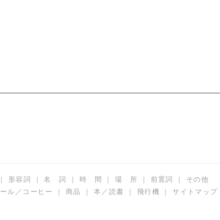
a:12925 t:3
｜
形容詞
｜
名 詞
｜
時 間
｜
場 所
｜
前置詞
｜
その他
ール／コーヒー
｜
商品
｜
本／読書
｜
飛行機
｜
サイトマップ