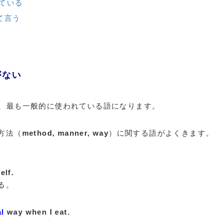
っている
いて言う
がない
、最も一般的に使われている語になります。
方法（
method, manner, way
）に関する語がよくきます。
elf.
る。
l
way when I eat.