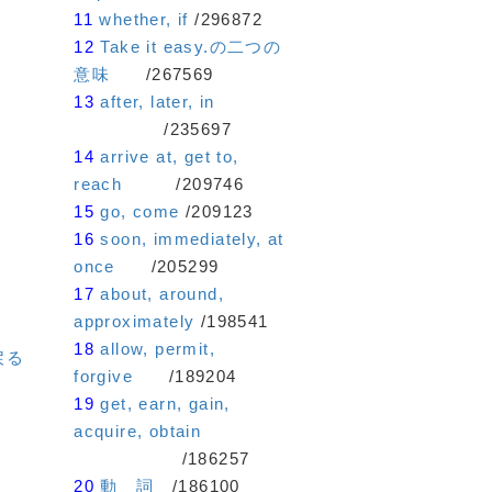
11
whether, if
/296872
12
Take it easy.の二つの
意味
/267569
13
after, later, in
/235697
14
arrive at, get to,
reach
/209746
15
go, come
/209123
16
soon, immediately, at
once
/205299
17
about, around,
approximately
/198541
18
allow, permit,
戻る
forgive
/189204
19
get, earn, gain,
acquire, obtain
/186257
20
動 詞
/186100