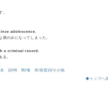
す。
since adolescence.
な酒のみになってしまった。
h a criminal record.
ある。
/
名 詞
/
時 間
/
場 所
/
前置詞
/
その他
◆トップへ