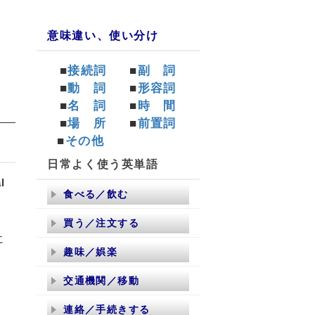
意味違い、使い分け
■
接続詞
■
副 詞
■
動 詞
■
形容詞
■
名 詞
■
時 間
■
場 所
■
前置詞
■
その他
日常よく使う英単語
l
食べる／飲む
買う／注文する
に
趣味／娯楽
交通機関／移動
連絡／手続きする