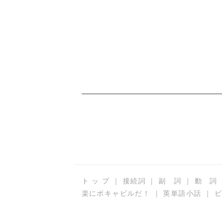
ト ッ プ
｜
接続詞
｜
副 詞
｜
動 詞
楽にボキャビルだ！
｜
英単語小話
｜
ビ