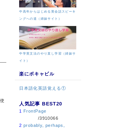
中高年からはじめる英会話スピーキ
ングへの道（姉妹サイト）
中学英文法のやり直し学習（姉妹サ
イト）
楽にボキャビル
日本語化英語覚える①
て使
人気記事 BEST20
1
FrontPage
/3910066
2
probably, perhaps,