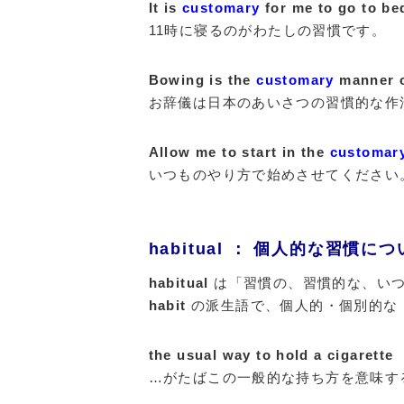
It is
customary
for me to go to bed
11時に寝るのがわたしの習慣です。
Bowing is the
customary
manner o
お辞儀は日本のあいさつの習慣的な作
Allow me to start in the
customar
いつものやり方で始めさせてください
habitual ： 個人的な習慣に
habitual
は「習慣の、習慣的な、い
habit
の派生語で、個人的・個別的な
the usual way to hold a cigarette
…がたばこの一般的な持ち方を意味す