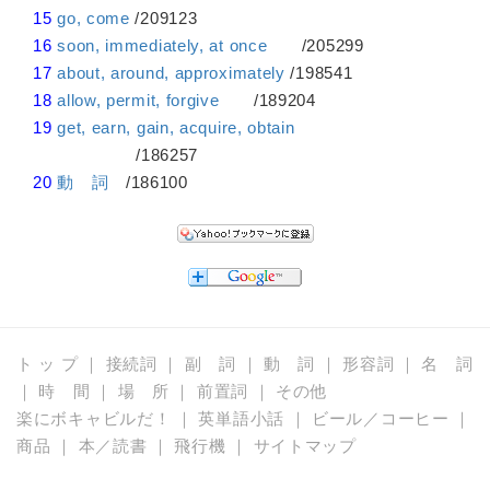
15
go, come
/209123
16
soon, immediately, at once
/205299
17
about, around, approximately
/198541
18
allow, permit, forgive
/189204
19
get, earn, gain, acquire, obtain
/186257
20
動 詞
/186100
ト ッ プ
｜
接続詞
｜
副 詞
｜
動 詞
｜
形容詞
｜
名 詞
｜
時 間
｜
場 所
｜
前置詞
｜
その他
楽にボキャビルだ！
｜
英単語小話
｜
ビール／コーヒー
｜
商品
｜
本／読書
｜
飛行機
｜
サイトマップ