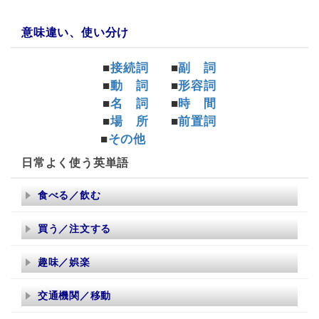
意味違い、使い分け
■
接続詞
■
副 詞
■
動 詞
■
形容詞
■
名 詞
■
時 間
■
場 所
■
前置詞
■
その他
日常よく使う英単語
食べる／飲む
買う／注文する
趣味／娯楽
交通機関／移動