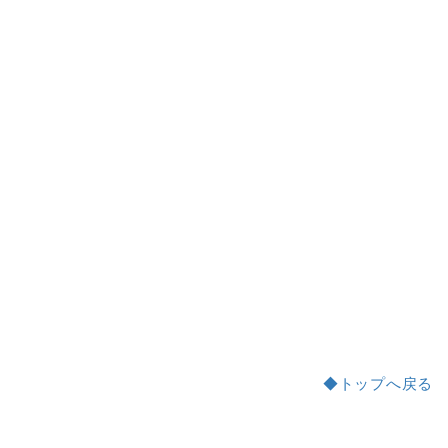
◆トップへ戻る
a:15647 t:2 y:2