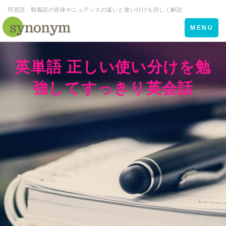
同意語、類義語の意味やニュアンスの違いと使い分けを詳しく解説
Toggle
MENU
navigation
英単語 正しい使い分けを勉
強してすっきり英会話