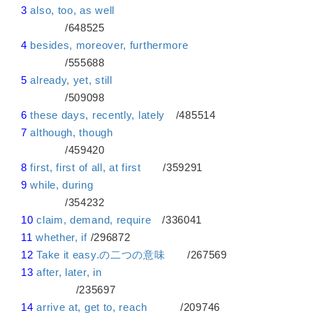
3
also, too, as well
/648525
4
besides, moreover, furthermore
/555688
5
already, yet, still
/509098
6
these days, recently, lately
/485514
7
although, though
/459420
8
first, first of all, at first
/359291
9
while, during
/354232
10
claim, demand, require
/336041
11
whether, if
/296872
12
Take it easy.の二つの意味
/267569
13
after, later, in
/235697
14
arrive at, get to, reach
/209746