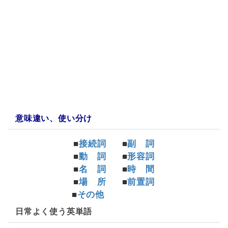
a:40061 t:3 y:5
意味違い、使い分け
■
接続詞
■
副 詞
■
動 詞
■
形容詞
■
名 詞
■
時 間
■
場 所
■
前置詞
■
その他
日常よく使う英単語