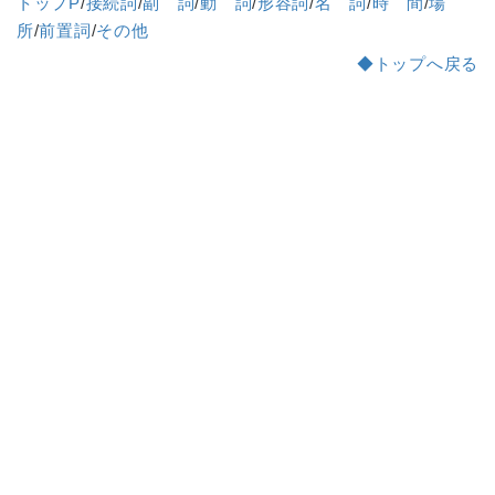
トップP
/
接続詞
/
副 詞
/
動 詞
/
形容詞
/
名 詞
/
時 間
/
場
所
/
前置詞
/
その他
◆トップへ戻る