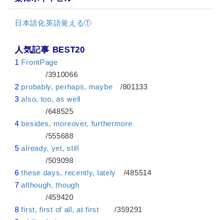
日本語化英語覚える①
人気記事 BEST20
1
FrontPage
/3910066
2
probably, perhaps, maybe
/801133
3
also, too, as well
/648525
4
besides, moreover, furthermore
/555688
5
already, yet, still
/509098
6
these days, recently, lately
/485514
7
although, though
/459420
8
first, first of all, at first
/359291