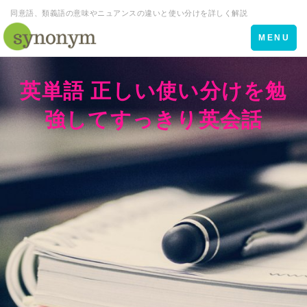
同意語、類義語の意味やニュアンスの違いと使い分けを詳しく解説
Toggle
MENU
navigation
英単語 正しい使い分けを勉
強してすっきり英会話