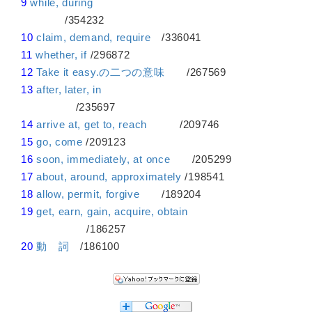
9
while, during
/354232
10
claim, demand, require
/336041
11
whether, if
/296872
12
Take it easy.の二つの意味
/267569
13
after, later, in
/235697
14
arrive at, get to, reach
/209746
15
go, come
/209123
16
soon, immediately, at once
/205299
17
about, around, approximately
/198541
18
allow, permit, forgive
/189204
19
get, earn, gain, acquire, obtain
/186257
20
動 詞
/186100