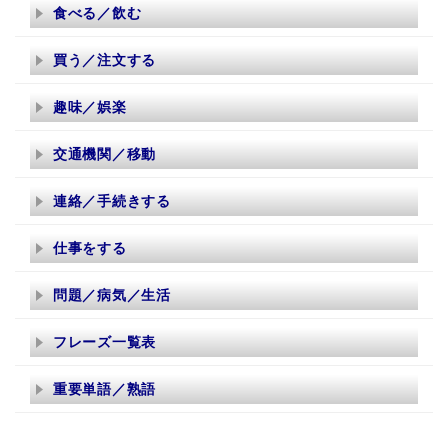
食べる／飲む
買う／注文する
趣味／娯楽
交通機関／移動
連絡／手続きする
仕事をする
問題／病気／生活
フレーズ一覧表
重要単語／熟語