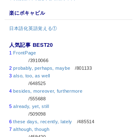
楽にボキャビル
日本語化英語覚える①
人気記事 BEST20
1
FrontPage
/3910066
2
probably, perhaps, maybe
/801133
3
also, too, as well
/648525
4
besides, moreover, furthermore
/555688
5
already, yet, still
/509098
6
these days, recently, lately
/485514
7
although, though
/459420