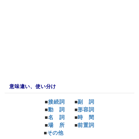
a:15594 t:1 y:0
意味違い、使い分け
■
接続詞
■
副 詞
■
動 詞
■
形容詞
■
名 詞
■
時 間
■
場 所
■
前置詞
■
その他