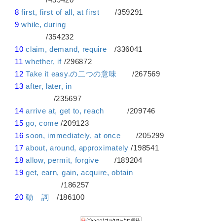
8
first, first of all, at first
/359291
9
while, during
/354232
10
claim, demand, require
/336041
11
whether, if
/296872
12
Take it easy.の二つの意味
/267569
13
after, later, in
/235697
14
arrive at, get to, reach
/209746
15
go, come
/209123
16
soon, immediately, at once
/205299
17
about, around, approximately
/198541
18
allow, permit, forgive
/189204
19
get, earn, gain, acquire, obtain
/186257
20
動 詞
/186100