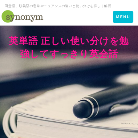
同意語、類義語の意味やニュアンスの違いと使い分けを詳しく解説
Toggle
MENU
navigation
英単語 正しい使い分けを勉
強してすっきり英会話