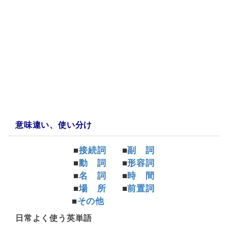
a:79833 t:5 y:0
意味違い、使い分け
■
接続詞
■
副 詞
■
動 詞
■
形容詞
■
名 詞
■
時 間
■
場 所
■
前置詞
■
その他
日常よく使う英単語