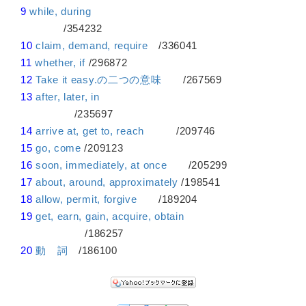
9
while, during
/354232
10
claim, demand, require
/336041
11
whether, if
/296872
12
Take it easy.の二つの意味
/267569
13
after, later, in
/235697
14
arrive at, get to, reach
/209746
15
go, come
/209123
16
soon, immediately, at once
/205299
17
about, around, approximately
/198541
18
allow, permit, forgive
/189204
19
get, earn, gain, acquire, obtain
/186257
20
動 詞
/186100