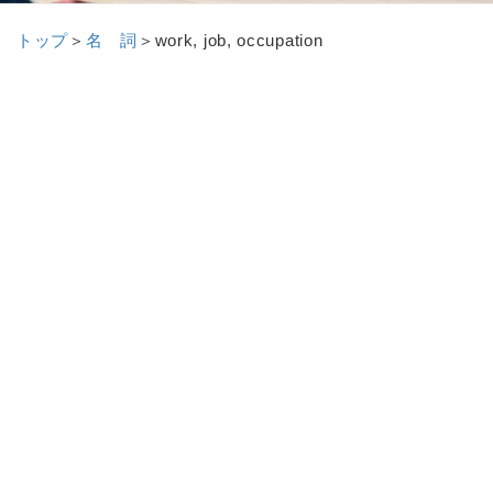
トップ
＞
名 詞
＞
work, job, occupation