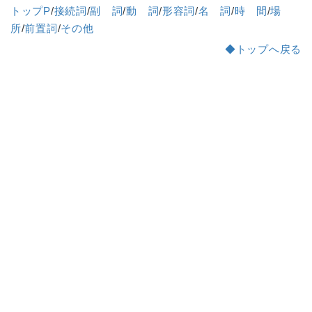
トップP
/
接続詞
/
副 詞
/
動 詞
/
形容詞
/
名 詞
/
時 間
/
場
所
/
前置詞
/
その他
◆トップへ戻る