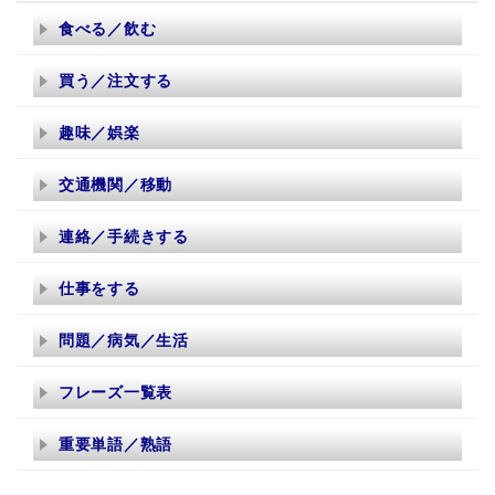
食べる／飲む
買う／注文する
趣味／娯楽
交通機関／移動
連絡／手続きする
仕事をする
問題／病気／生活
フレーズ一覧表
重要単語／熟語