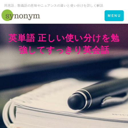
同意語、類義語の意味やニュアンスの違いと使い分けを詳しく解説
Toggle
MENU
navigation
英単語 正しい使い分けを勉
強してすっきり英会話