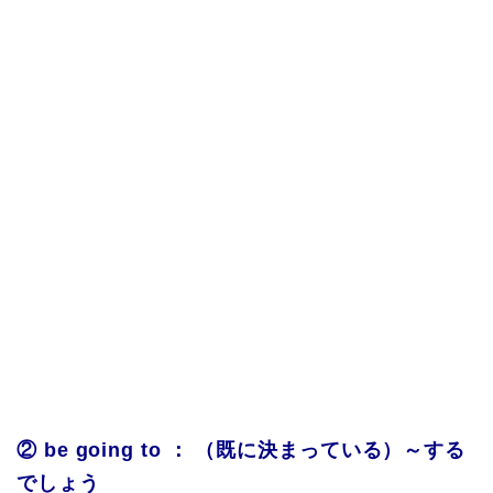
② be going to ： （既に決まっている）～する
でしょう