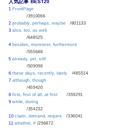
人気記事 BEST20
1
FrontPage
/3910066
2
probably, perhaps, maybe
/801133
3
also, too, as well
/648525
4
besides, moreover, furthermore
/555688
5
already, yet, still
/509098
6
these days, recently, lately
/485514
7
although, though
/459420
8
first, first of all, at first
/359291
9
while, during
/354232
10
claim, demand, require
/336041
11
whether, if
/296872