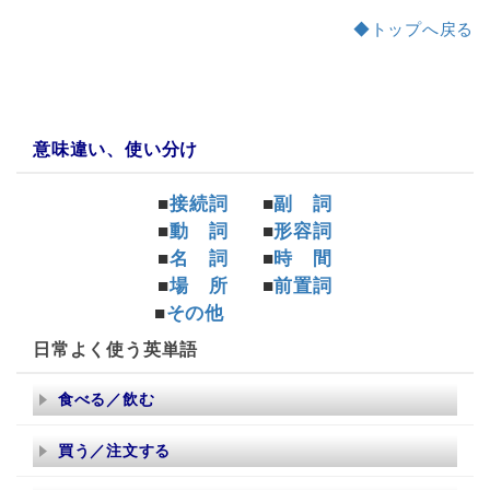
◆トップへ戻る
a:7140 t:5 y:3
意味違い、使い分け
■
接続詞
■
副 詞
■
動 詞
■
形容詞
■
名 詞
■
時 間
■
場 所
■
前置詞
■
その他
日常よく使う英単語
食べる／飲む
買う／注文する