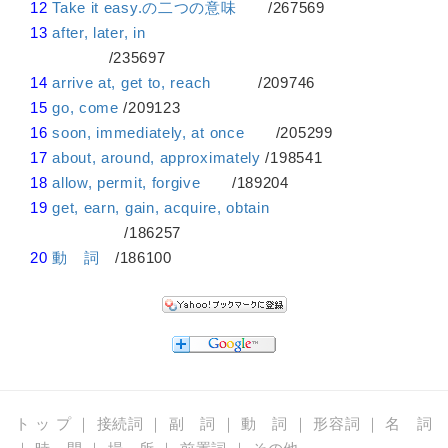
12
Take it easy.の二つの意味
/267569
13
after, later, in
/235697
14
arrive at, get to, reach
/209746
15
go, come
/209123
16
soon, immediately, at once
/205299
17
about, around, approximately
/198541
18
allow, permit, forgive
/189204
19
get, earn, gain, acquire, obtain
/186257
20
動 詞
/186100
ト ッ プ
｜
接続詞
｜
副 詞
｜
動 詞
｜
形容詞
｜
名 詞