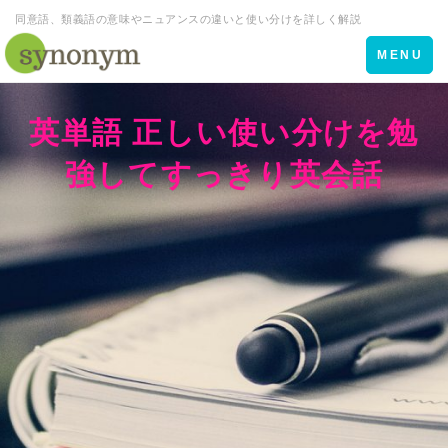
同意語、類義語の意味やニュアンスの違いと使い分けを詳しく解説
Toggle
MENU
navigation
英単語 正しい使い分けを勉
強してすっきり英会話