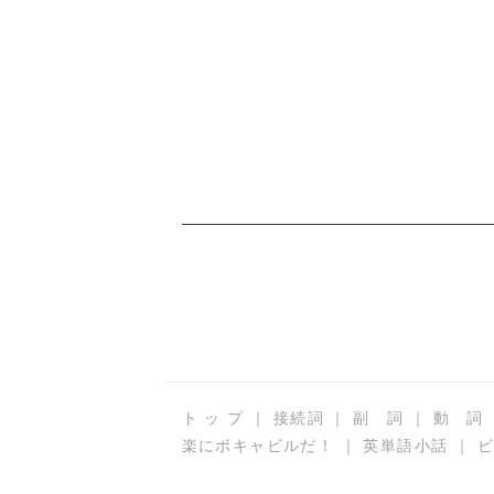
ト ッ プ
｜
接続詞
｜
副 詞
｜
動 詞
楽にボキャビルだ！
｜
英単語小話
｜
ビ