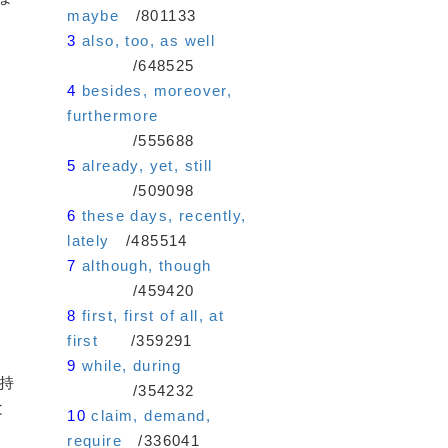
maybe
/801133
3
also, too, as well
/648525
4
besides, moreover,
furthermore
/555688
5
already, yet, still
/509098
6
these days, recently,
lately
/485514
7
although, though
/459420
8
first, first of all, at
first
/359291
9
while, during
持
/354232
と
10
claim, demand,
require
/336041