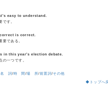
hat's easy to understand.
要です。
 correct is correct.
重要である。
s in this year's election debate.
点の一つです。
/
名 詞
/
時 間
/
場 所
/
前置詞
/
その他
◆トップへ