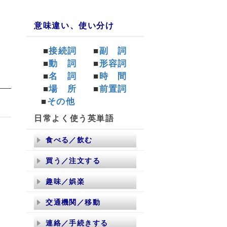
意味違い、使い分け
■
接続詞
■
副 詞
■
動 詞
■
形容詞
■
名 詞
■
時 間
■
場 所
■
前置詞
■
その他
日常よく使う英単語
い
食べる／飲む
買う／注文する
趣味／娯楽
交通機関／移動
連絡／手続きする