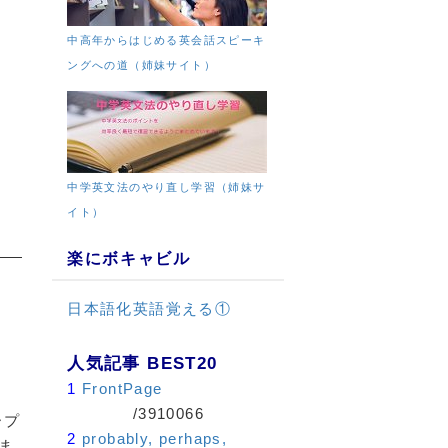
中高年からはじめる英会話スピーキ
ングへの道（姉妹サイト）
中学英文法のやり直し学習（姉妹サ
イト）
楽にボキャビル
日本語化英語覚える①
人気記事 BEST20
1
FrontPage
/3910066
ープ
2
probably, perhaps,
ま