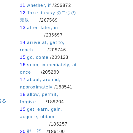
11
whether, if
/296872
12
Take it easy.の二つの
意味
/267569
13
after, later, in
/235697
14
arrive at, get to,
reach
/209746
15
go, come
/209123
16
soon, immediately, at
once
/205299
17
about, around,
approximately
/198541
18
allow, permit,
戻る
forgive
/189204
19
get, earn, gain,
acquire, obtain
/186257
20
動 詞
/186100