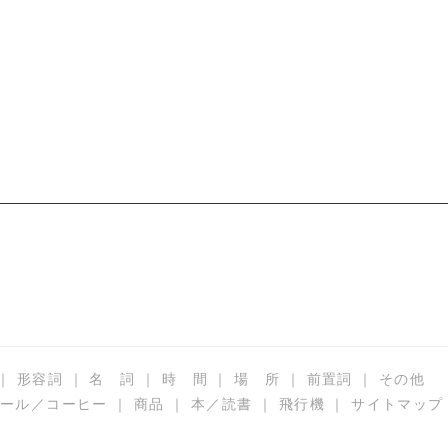
a:26031 t:2
｜
形容詞
｜
名 詞
｜
時 間
｜
場 所
｜
前置詞
｜
その他
ール／コーヒー
｜
商品
｜
本／読書
｜
飛行機
｜
サイトマップ