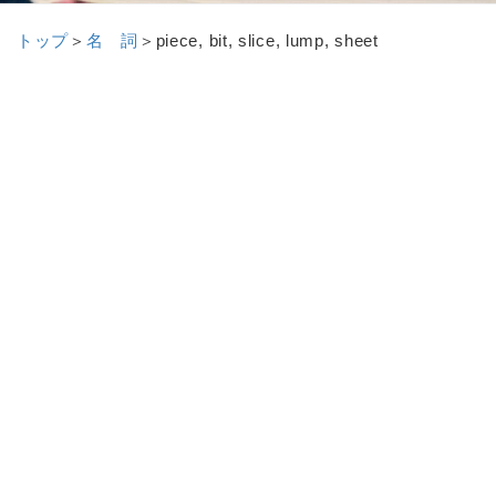
トップ
＞
名 詞
＞
piece, bit, slice, lump, sheet