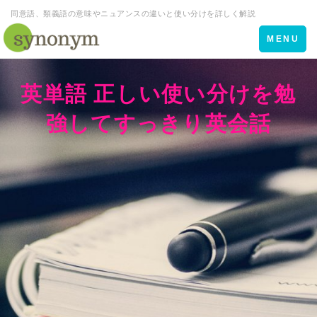
同意語、類義語の意味やニュアンスの違いと使い分けを詳しく解説
Toggle
MENU
navigation
英単語 正しい使い分けを勉
強してすっきり英会話