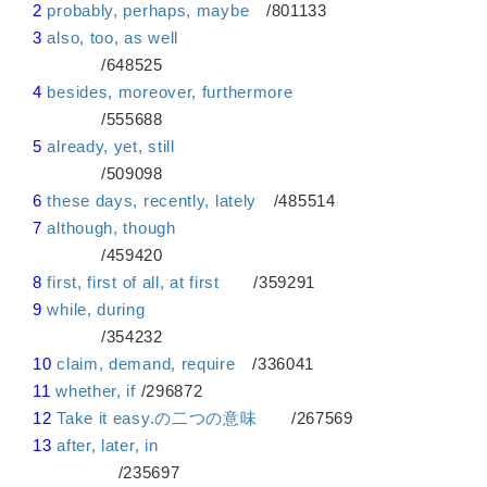
2
probably, perhaps, maybe
/801133
3
also, too, as well
/648525
4
besides, moreover, furthermore
/555688
5
already, yet, still
/509098
6
these days, recently, lately
/485514
7
although, though
/459420
8
first, first of all, at first
/359291
9
while, during
/354232
10
claim, demand, require
/336041
11
whether, if
/296872
12
Take it easy.の二つの意味
/267569
13
after, later, in
/235697