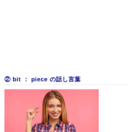
② bit ： piece の話し言葉