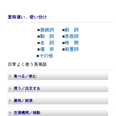
意味違い、使い分け
■
接続詞
■
副 詞
■
動 詞
■
形容詞
■
名 詞
■
時 間
■
場 所
■
前置詞
■
その他
日常よく使う英単語
食べる／飲む
買う／注文する
趣味／娯楽
交通機関／移動