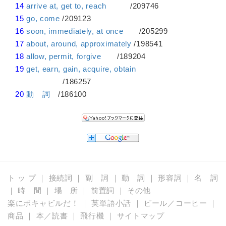
14
arrive at, get to, reach
/209746
15
go, come
/209123
16
soon, immediately, at once
/205299
17
about, around, approximately
/198541
18
allow, permit, forgive
/189204
19
get, earn, gain, acquire, obtain
/186257
20
動 詞
/186100
ト ッ プ
｜
接続詞
｜
副 詞
｜
動 詞
｜
形容詞
｜
名 詞
｜
時 間
｜
場 所
｜
前置詞
｜
その他
楽にボキャビルだ！
｜
英単語小話
｜
ビール／コーヒー
｜
商品
｜
本／読書
｜
飛行機
｜
サイトマップ