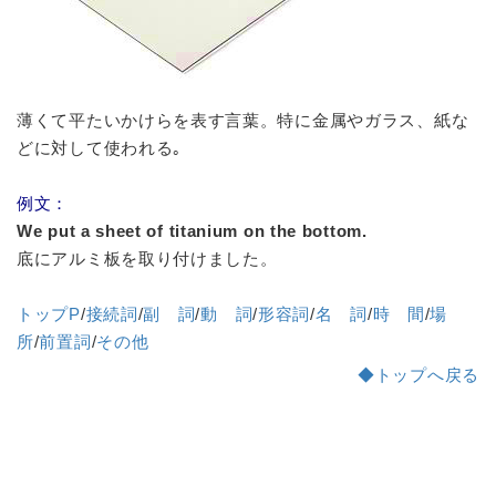
薄くて平たいかけらを表す言葉。特に金属やガラス、紙な
どに対して使われる｡
例文：
We put a sheet of titanium on the bottom.
底にアルミ板を取り付けました。
トップP
/
接続詞
/
副 詞
/
動 詞
/
形容詞
/
名 詞
/
時 間
/
場
所
/
前置詞
/
その他
◆トップへ戻る