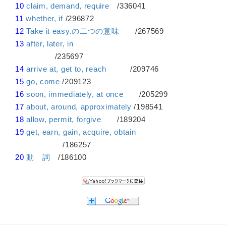
10
claim, demand, require
/336041
11
whether, if
/296872
12
Take it easy.の二つの意味
/267569
13
after, later, in
/235697
14
arrive at, get to, reach
/209746
15
go, come
/209123
16
soon, immediately, at once
/205299
17
about, around, approximately
/198541
18
allow, permit, forgive
/189204
19
get, earn, gain, acquire, obtain
/186257
20
動 詞
/186100