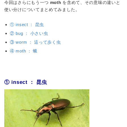
今回はさらにもう一つ
moth
を含めて、その意味の違いと
使い分けについてまとめてみました。
① insect ： 昆虫
② bug ： 小さい虫
③ worm ： 這って歩く虫
④ moth ： 蛾
① insect ： 昆虫