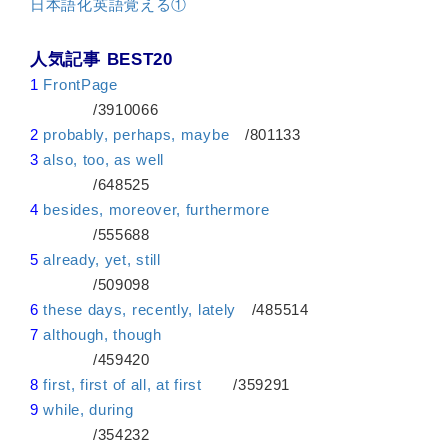
日本語化英語覚える①
人気記事 BEST20
1
FrontPage
/3910066
2
probably, perhaps, maybe
/801133
3
also, too, as well
/648525
4
besides, moreover, furthermore
/555688
5
already, yet, still
/509098
6
these days, recently, lately
/485514
7
although, though
/459420
8
first, first of all, at first
/359291
9
while, during
/354232