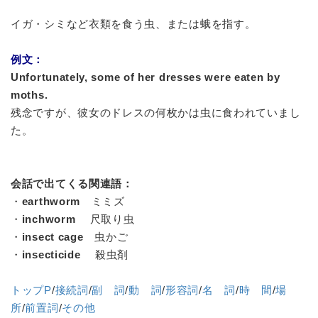
イガ・シミなど衣類を食う虫、または蛾を指す。
例文：
Unfortunately, some of her dresses were eaten by
moths.
残念ですが、彼女のドレスの何枚かは虫に食われていまし
た。
会話で出てくる関連語：
・
earthworm
ミミズ
・
inchworm
尺取り虫
・
insect cage
虫かご
・
insecticide
殺虫剤
トップP
/
接続詞
/
副 詞
/
動 詞
/
形容詞
/
名 詞
/
時 間
/
場
所
/
前置詞
/
その他