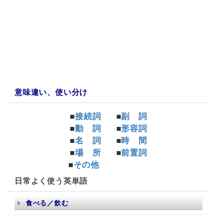
a:8036 t:1 y:1
意味違い、使い分け
■
接続詞
■
副 詞
■
動 詞
■
形容詞
■
名 詞
■
時 間
■
場 所
■
前置詞
■
その他
日常よく使う英単語
食べる／飲む