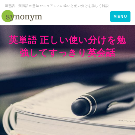
同意語、類義語の意味やニュアンスの違いと使い分けを詳しく解説
Toggle
MENU
navigation
英単語 正しい使い分けを勉
強してすっきり英会話