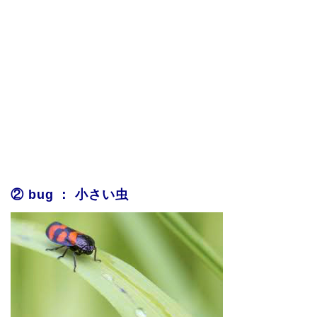
② bug ： 小さい虫