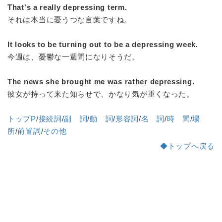
That's a really depressing term.
それは本当に憂うつな言葉ですね。
It looks to be turning out to be a depressing week.
今週は、憂鬱な一週間になりそうだ。
The news she brought me was rather depressing.
彼女が持って来た知らせで、かなり気が重くなった。
トップP
/
接続詞
/
副 詞
/
動 詞
/
形容詞
/
名 詞
/
時 間
/
場
所
/
前置詞
/
その他
◆トップへ戻る