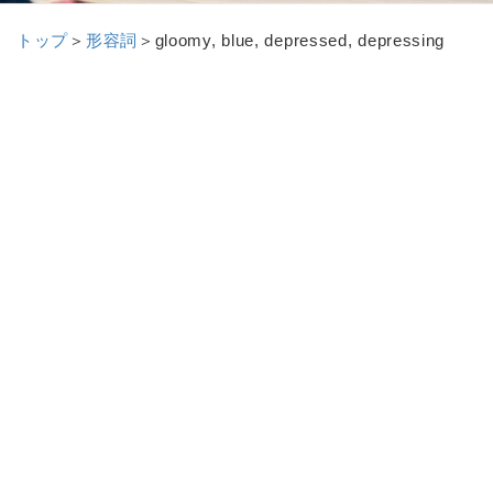
トップ
＞
形容詞
＞
gloomy, blue, depressed, depressing