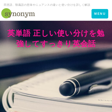
同意語、類義語の意味やニュアンスの違いと使い分けを詳しく解説
Toggle
MENU
navigation
英単語 正しい使い分けを勉
強してすっきり英会話