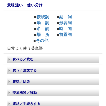
意味違い、使い分け
■
接続詞
■
副 詞
■
動 詞
■
形容詞
■
名 詞
■
時 間
■
場 所
■
前置詞
■
その他
日常よく使う英単語
食べる／飲む
買う／注文する
趣味／娯楽
交通機関／移動
連絡／手続きする