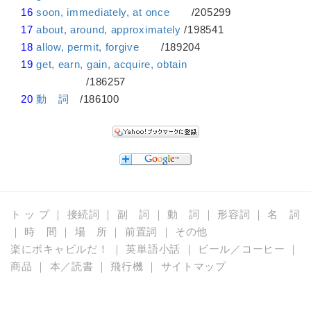
16
soon, immediately, at once
/205299
17
about, around, approximately
/198541
18
allow, permit, forgive
/189204
19
get, earn, gain, acquire, obtain
/186257
20
動 詞
/186100
ト ッ プ
｜
接続詞
｜
副 詞
｜
動 詞
｜
形容詞
｜
名 詞
｜
時 間
｜
場 所
｜
前置詞
｜
その他
楽にボキャビルだ！
｜
英単語小話
｜
ビール／コーヒー
｜
商品
｜
本／読書
｜
飛行機
｜
サイトマップ