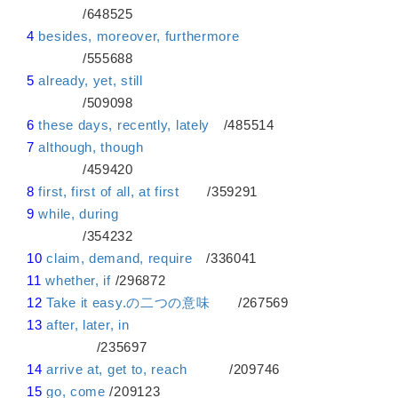
/648525
4
besides, moreover, furthermore
/555688
5
already, yet, still
/509098
6
these days, recently, lately
/485514
7
although, though
/459420
8
first, first of all, at first
/359291
9
while, during
/354232
10
claim, demand, require
/336041
11
whether, if
/296872
12
Take it easy.の二つの意味
/267569
13
after, later, in
/235697
14
arrive at, get to, reach
/209746
15
go, come
/209123