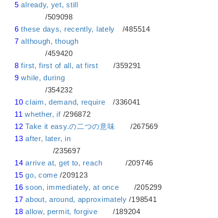
5
already, yet, still
/509098
6
these days, recently, lately
/485514
7
although, though
/459420
8
first, first of all, at first
/359291
9
while, during
/354232
10
claim, demand, require
/336041
11
whether, if
/296872
12
Take it easy.の二つの意味
/267569
13
after, later, in
/235697
14
arrive at, get to, reach
/209746
15
go, come
/209123
16
soon, immediately, at once
/205299
17
about, around, approximately
/198541
18
allow, permit, forgive
/189204