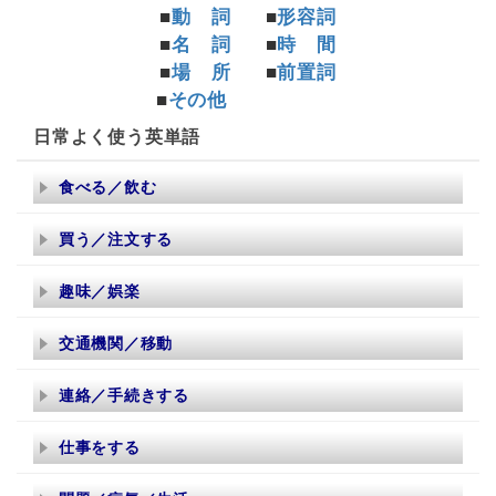
■
動 詞
■
形容詞
■
名 詞
■
時 間
■
場 所
■
前置詞
■
その他
日常よく使う英単語
食べる／飲む
買う／注文する
趣味／娯楽
交通機関／移動
連絡／手続きする
仕事をする