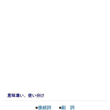
a:12562 t:1 y:4
意味違い、使い分け
■
接続詞
■
副 詞