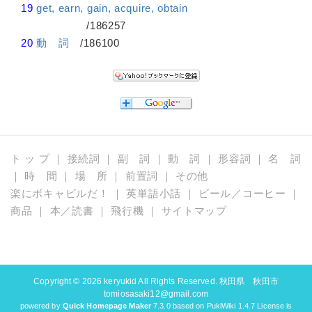
19
get, earn, gain, acquire, obtain
/186257
20
動 詞
/186100
ト ッ プ
｜
接続詞
｜
副 詞
｜
動 詞
｜
形容詞
｜
名 詞
｜
時 間
｜
場 所
｜
前置詞
｜
その他
楽にボキャビルだ！
｜
英単語小話
｜
ビール／コーヒー
｜
商品
｜
本／読書
｜
飛行機
｜
サイトマップ
Copyright © 2026
keryukid
All Rights Reserved. 秋田県 秋田市
tomiosasaki12@gmail.com
powered by
Quick Homepage Maker
7.3.0 based on PukiWiki 1.4.7 License is