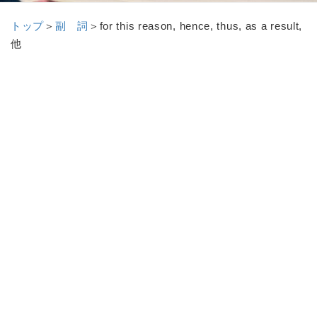
トップ
＞
副 詞
＞
for this reason, hence, thus, as a result,
他