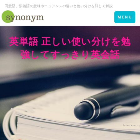
同意語、類義語の意味やニュアンスの違いと使い分けを詳しく解説
Toggle
MENU
navigation
英単語 正しい使い分けを勉
強してすっきり英会話