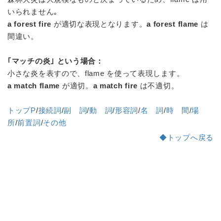
いられません｡
a forest fire
が適切な表現となります。
a forest flame
は
間違い。
｢マッチの炎｣ という場合：
小さな炎を表すので、flame を使って表現します。
a match flame
が適切。
a match fire
は不適切。
トップP
/
接続詞
/
副 詞
/
動 詞
/
形容詞
/
名 詞
/
時 間
/
場
所
/
前置詞
/
その他
◆トップへ戻る