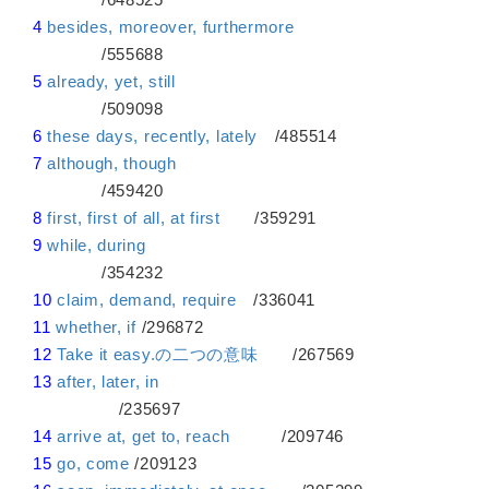
4
besides, moreover, furthermore
/555688
5
already, yet, still
/509098
6
these days, recently, lately
/485514
7
although, though
/459420
8
first, first of all, at first
/359291
9
while, during
/354232
10
claim, demand, require
/336041
11
whether, if
/296872
12
Take it easy.の二つの意味
/267569
13
after, later, in
/235697
14
arrive at, get to, reach
/209746
15
go, come
/209123