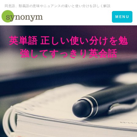
同意語、類義語の意味やニュアンスの違いと使い分けを詳しく解説
Toggle
MENU
navigation
英単語 正しい使い分けを勉
強してすっきり英会話