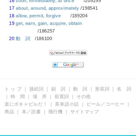
16
soon, immediately, at once
/205299
17
about, around, approximately
/198541
18
allow, permit, forgive
/189204
19
get, earn, gain, acquire, obtain
/186257
20
動 詞
/186100
ト ッ プ
｜
接続詞
｜
副 詞
｜
動 詞
｜
形容詞
｜
名 詞
｜
時 間
｜
場 所
｜
前置詞
｜
その他
楽にボキャビルだ！
｜
英単語小話
｜
ビール／コーヒー
｜
商品
｜
本／読書
｜
飛行機
｜
サイトマップ