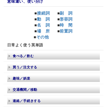
意味違い、使い分け
■
接続詞
■
副 詞
■
動 詞
■
形容詞
■
名 詞
■
時 間
■
場 所
■
前置詞
■
その他
日常よく使う英単語
食べる／飲む
買う／注文する
趣味／娯楽
交通機関／移動
連絡／手続きする