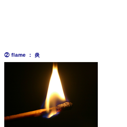
② flame ： 炎