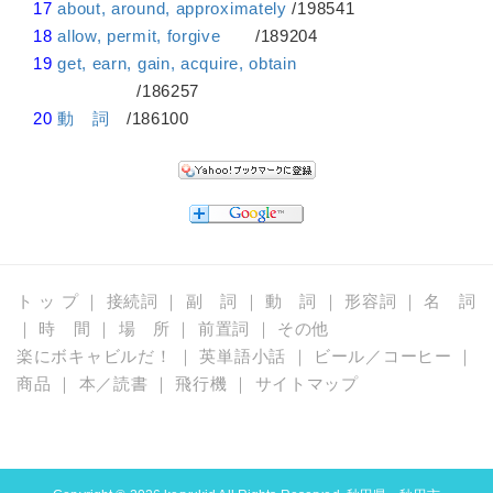
17
about, around, approximately
/198541
18
allow, permit, forgive
/189204
19
get, earn, gain, acquire, obtain
/186257
20
動 詞
/186100
ト ッ プ
｜
接続詞
｜
副 詞
｜
動 詞
｜
形容詞
｜
名 詞
｜
時 間
｜
場 所
｜
前置詞
｜
その他
楽にボキャビルだ！
｜
英単語小話
｜
ビール／コーヒー
｜
商品
｜
本／読書
｜
飛行機
｜
サイトマップ