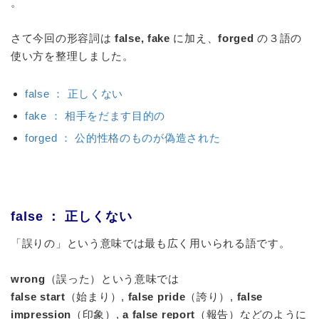
。
さて今回の
形容詞
は
false, fake
に加え、
forged
の３語の
使い方を整理しました。
false ： 正しくない
fake ： 相手をだます目的の
forged ： 公的性格のものが偽造された
false ： 正しくない
「誤りの」という意味では最も広く用いられる語です。
wrong
（誤った）という意味では
false start
（始まり）,
false pride
（誇り）,
false
impression
（印象）,
a false report
（報告）などのように