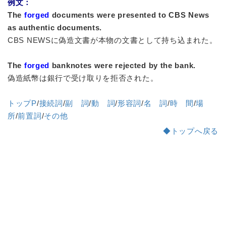
例文：
The
forged
documents were presented to CBS News
as authentic documents.
CBS NEWSに偽造文書が本物の文書として持ち込まれた。
The
forged
banknotes were rejected by the bank.
偽造紙幣は銀行で受け取りを拒否された。
トップP
/
接続詞
/
副 詞
/
動 詞
/
形容詞
/
名 詞
/
時 間
/
場
所
/
前置詞
/
その他
◆トップへ戻る