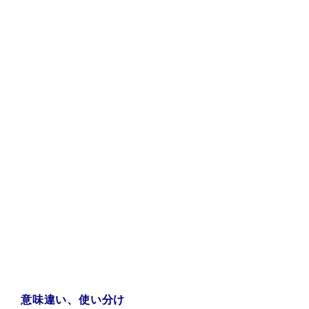
a:15755 t:1 y:0
意味違い、使い分け