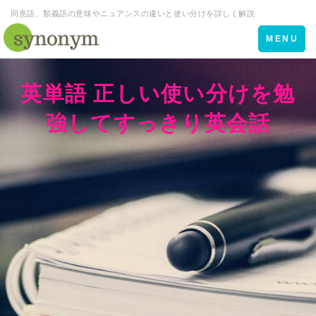
同意語、類義語の意味やニュアンスの違いと使い分けを詳しく解説
Toggle
MENU
navigation
英単語 正しい使い分けを勉
強してすっきり英会話