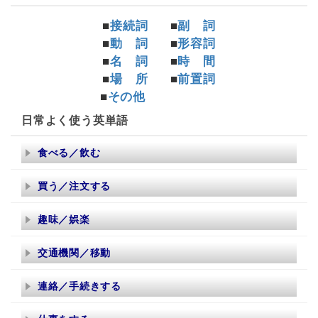
■
接続詞
■
副 詞
■
動 詞
■
形容詞
■
名 詞
■
時 間
■
場 所
■
前置詞
■
その他
日常よく使う英単語
食べる／飲む
買う／注文する
趣味／娯楽
交通機関／移動
連絡／手続きする