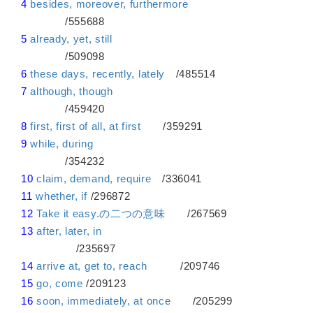
4
besides, moreover, furthermore
/555688
5
already, yet, still
/509098
6
these days, recently, lately
/485514
7
although, though
/459420
8
first, first of all, at first
/359291
9
while, during
/354232
10
claim, demand, require
/336041
11
whether, if
/296872
12
Take it easy.の二つの意味
/267569
13
after, later, in
/235697
14
arrive at, get to, reach
/209746
15
go, come
/209123
16
soon, immediately, at once
/205299