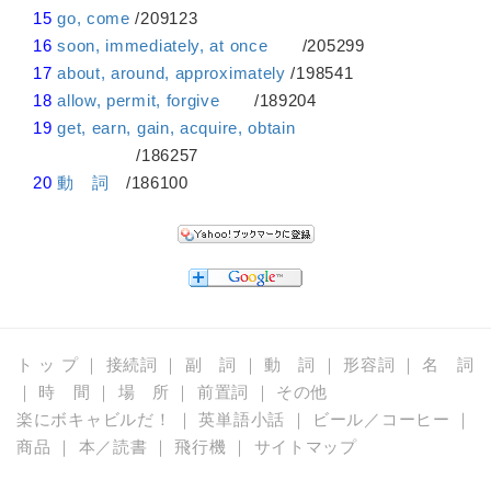
15
go, come
/209123
16
soon, immediately, at once
/205299
17
about, around, approximately
/198541
18
allow, permit, forgive
/189204
19
get, earn, gain, acquire, obtain
/186257
20
動 詞
/186100
ト ッ プ
｜
接続詞
｜
副 詞
｜
動 詞
｜
形容詞
｜
名 詞
｜
時 間
｜
場 所
｜
前置詞
｜
その他
楽にボキャビルだ！
｜
英単語小話
｜
ビール／コーヒー
｜
商品
｜
本／読書
｜
飛行機
｜
サイトマップ