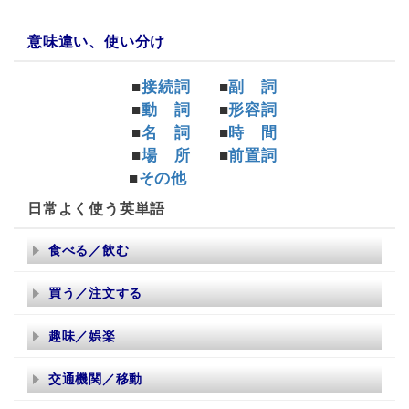
意味違い、使い分け
■
接続詞
■
副 詞
■
動 詞
■
形容詞
■
名 詞
■
時 間
■
場 所
■
前置詞
■
その他
日常よく使う英単語
食べる／飲む
買う／注文する
趣味／娯楽
交通機関／移動