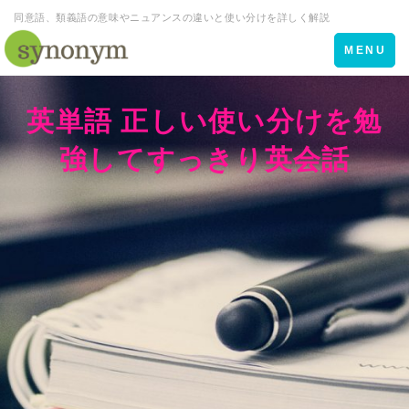
同意語、類義語の意味やニュアンスの違いと使い分けを詳しく解説
Toggle
MENU
navigation
英単語 正しい使い分けを勉
強してすっきり英会話