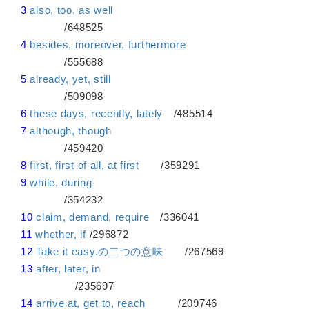
3
also, too, as well
/648525
4
besides, moreover, furthermore
/555688
5
already, yet, still
/509098
6
these days, recently, lately
/485514
7
although, though
/459420
8
first, first of all, at first
/359291
9
while, during
/354232
10
claim, demand, require
/336041
11
whether, if
/296872
12
Take it easy.の二つの意味
/267569
13
after, later, in
/235697
14
arrive at, get to, reach
/209746