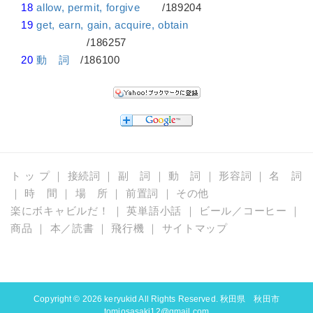
18
allow, permit, forgive
/189204
19
get, earn, gain, acquire, obtain
/186257
20
動 詞
/186100
ト ッ プ
｜
接続詞
｜
副 詞
｜
動 詞
｜
形容詞
｜
名 詞
｜
時 間
｜
場 所
｜
前置詞
｜
その他
楽にボキャビルだ！
｜
英単語小話
｜
ビール／コーヒー
｜
商品
｜
本／読書
｜
飛行機
｜
サイトマップ
Copyright © 2026
keryukid
All Rights Reserved. 秋田県 秋田市
tomiosasaki12@gmail.com