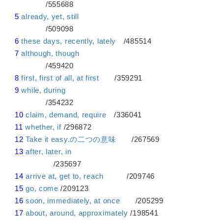
/555688
5
already, yet, still
/509098
6
these days, recently, lately
/485514
7
although, though
/459420
8
first, first of all, at first
/359291
9
while, during
/354232
10
claim, demand, require
/336041
11
whether, if
/296872
12
Take it easy.の二つの意味
/267569
13
after, later, in
/235697
14
arrive at, get to, reach
/209746
15
go, come
/209123
16
soon, immediately, at once
/205299
17
about, around, approximately
/198541