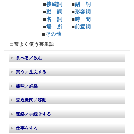
■
接続詞
■
副 詞
■
動 詞
■
形容詞
■
名 詞
■
時 間
■
場 所
■
前置詞
■
その他
日常よく使う英単語
食べる／飲む
買う／注文する
趣味／娯楽
交通機関／移動
連絡／手続きする
仕事をする