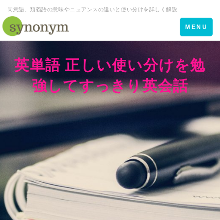
同意語、類義語の意味やニュアンスの違いと使い分けを詳しく解説
Toggle
MENU
navigation
英単語 正しい使い分けを勉
強してすっきり英会話