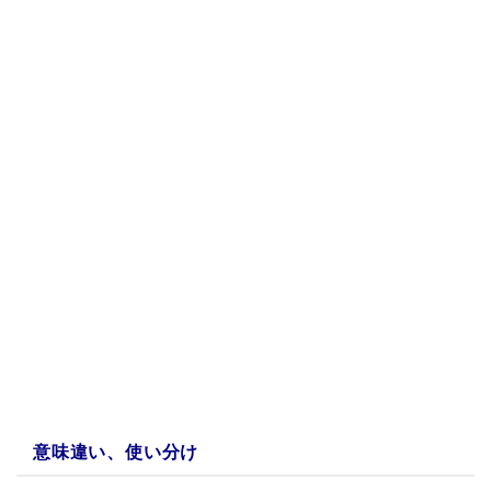
a:21388 t:2 y:2
意味違い、使い分け