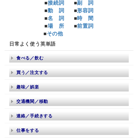
■
接続詞
■
副 詞
■
動 詞
■
形容詞
■
名 詞
■
時 間
■
場 所
■
前置詞
■
その他
日常よく使う英単語
食べる／飲む
買う／注文する
趣味／娯楽
交通機関／移動
連絡／手続きする
仕事をする