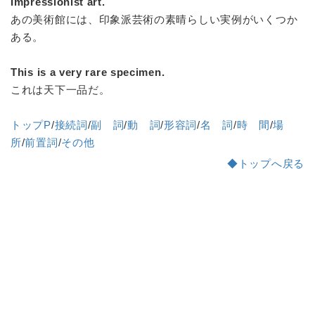
Impressionist art.
あの美術館には、印象派芸術の素晴らしい実例がいくつか
ある。
This is a very rare specimen.
これは天下一品だ。
トップP
/
接続詞
/
副 詞
/
動 詞
/
形容詞
/
名 詞
/
時 間
/
場
所
/
前置詞
/
その他
◆トップへ戻る