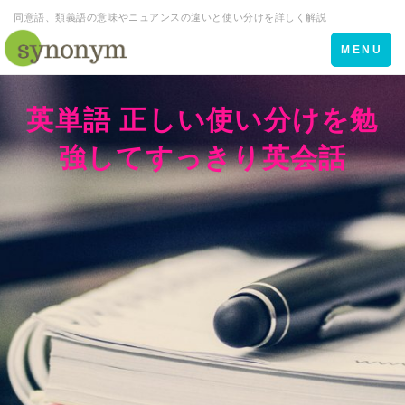
同意語、類義語の意味やニュアンスの違いと使い分けを詳しく解説
Toggle
MENU
navigation
英単語 正しい使い分けを勉
強してすっきり英会話