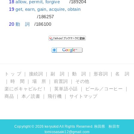
18
allow, permit, forgive
/189204
19
get, earn, gain, acquire, obtain
/186257
20
動 詞
/186100
ト ッ プ
｜
接続詞
｜
副 詞
｜
動 詞
｜
形容詞
｜
名 詞
｜
時 間
｜
場 所
｜
前置詞
｜
その他
楽にボキャビルだ！
｜
英単語小話
｜
ビール／コーヒー
｜
商品
｜
本／読書
｜
飛行機
｜
サイトマップ
Copyright © 2026
keryukid
All Rights Reserved. 秋田県 秋田市
tomiosasaki12@gmail.com