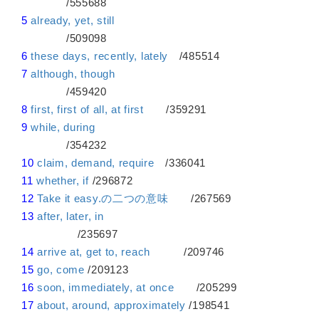
/555688
5
already, yet, still
/509098
6
these days, recently, lately
/485514
7
although, though
/459420
8
first, first of all, at first
/359291
9
while, during
/354232
10
claim, demand, require
/336041
11
whether, if
/296872
12
Take it easy.の二つの意味
/267569
13
after, later, in
/235697
14
arrive at, get to, reach
/209746
15
go, come
/209123
16
soon, immediately, at once
/205299
17
about, around, approximately
/198541