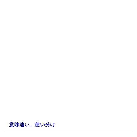
a:31698 t:2 y:1
意味違い、使い分け