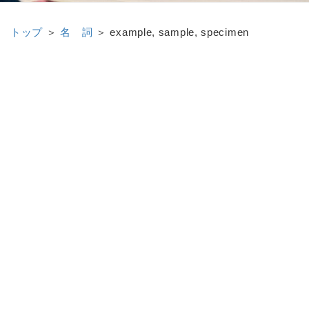
トップ
＞
名 詞
＞
example, sample, specimen