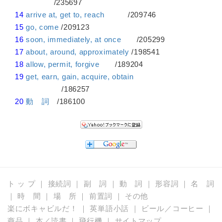
/235697
14
arrive at, get to, reach
/209746
15
go, come
/209123
16
soon, immediately, at once
/205299
17
about, around, approximately
/198541
18
allow, permit, forgive
/189204
19
get, earn, gain, acquire, obtain
/186257
20
動 詞
/186100
ト ッ プ
｜
接続詞
｜
副 詞
｜
動 詞
｜
形容詞
｜
名 詞
｜
時 間
｜
場 所
｜
前置詞
｜
その他
楽にボキャビルだ！
｜
英単語小話
｜
ビール／コーヒー
｜
商品
｜
本／読書
｜
飛行機
｜
サイトマップ