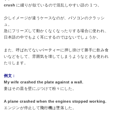
crush
に綴りが似ているので混乱しやすい語の 1 つ。
少しイメージが違うケースなのが、
パソコン
のクラッシ
ュ。
急にフリーズして動かくなくなったりする場合に使われ、
日本語の中でもよく耳にするのではないでしょうか。
また、呼ばれてない
パーティー
に押し掛けて勝手に飲み食
いなどをして、雰囲気を壊してしまうようなときも使われ
たりします。
例文：
My wife crashed the plate against a wall.
妻はその皿を壁にぶつけて粉々にした。
A plane crashed when the engines stopped working.
エンジンが停止して
飛行機
は墜落した。