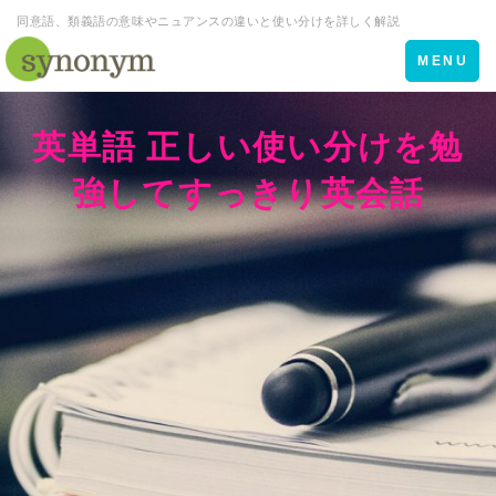
同意語、類義語の意味やニュアンスの違いと使い分けを詳しく解説
Toggle
MENU
navigation
英単語 正しい使い分けを勉
強してすっきり英会話