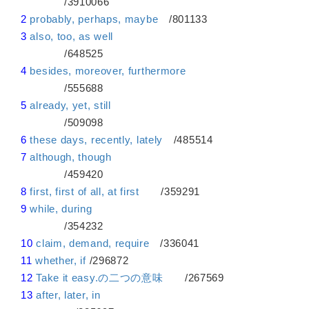
/3910066
2
probably, perhaps, maybe
/801133
3
also, too, as well
/648525
4
besides, moreover, furthermore
/555688
5
already, yet, still
/509098
6
these days, recently, lately
/485514
7
although, though
/459420
8
first, first of all, at first
/359291
9
while, during
/354232
10
claim, demand, require
/336041
11
whether, if
/296872
12
Take it easy.の二つの意味
/267569
13
after, later, in