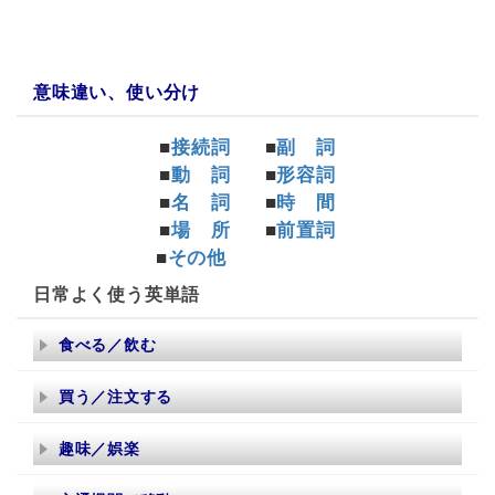
a:29585 t:3 y:1
意味違い、使い分け
■
接続詞
■
副 詞
■
動 詞
■
形容詞
■
名 詞
■
時 間
■
場 所
■
前置詞
■
その他
日常よく使う英単語
食べる／飲む
買う／注文する
趣味／娯楽