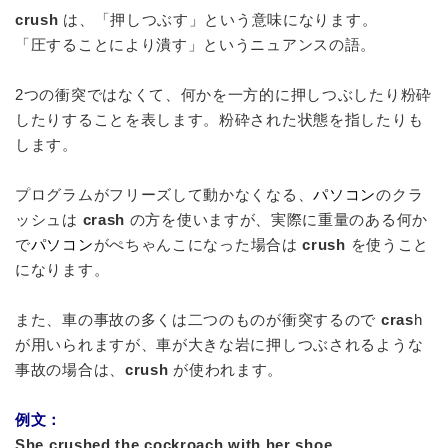
crush
は、「押しつぶす」という意味になります。
「圧することにより潰す」というニュアンスの語。
2つの衝突ではなくて、何かを一方的に押しつぶしたり粉砕
したりすることを表します。粉砕された状態を指したりも
します。
プログラムがフリーズして動かなくなる、
パソコン
のクラ
ッシュは
crash
の方を使いますが、実際に重量のある何か
で
パソコン
がぺちゃんこになった場合は
crush
を使うこと
になります。
また、車の事故の多くは二つのものが衝突するので
cras
h
が用いられますが、車が大きな岩に押しつぶされるような
事故の場合は、
crush
が使われます。
例文：
She crushed the cockroach with her shoe.