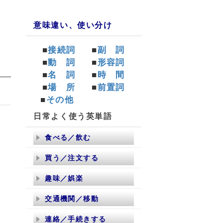
意味違い、使い分け
■
接続詞
■
副 詞
■
動 詞
■
形容詞
■
名 詞
■
時 間
■
場 所
■
前置詞
■
その他
日常よく使う英単語
食べる／飲む
買う／注文する
趣味／娯楽
交通機関／移動
連絡／手続きする