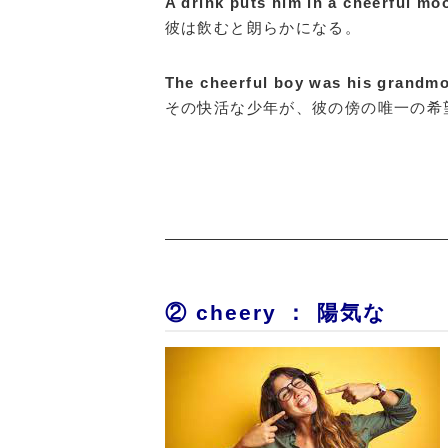
A drink puts him in a cheerful mo
彼は飲むと朗らかになる。
The cheerful boy was his grandmo
その快活な少年が、彼の傍の唯一の希
② cheery ： 陽気な