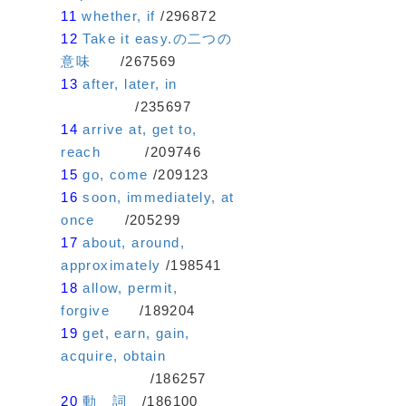
11
whether, if
/296872
12
Take it easy.の二つの
意味
/267569
13
after, later, in
/235697
14
arrive at, get to,
reach
/209746
15
go, come
/209123
16
soon, immediately, at
once
/205299
17
about, around,
approximately
/198541
18
allow, permit,
forgive
/189204
19
get, earn, gain,
acquire, obtain
/186257
20
動 詞
/186100