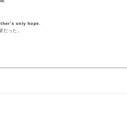
od.
ther's only hope.
望だった。