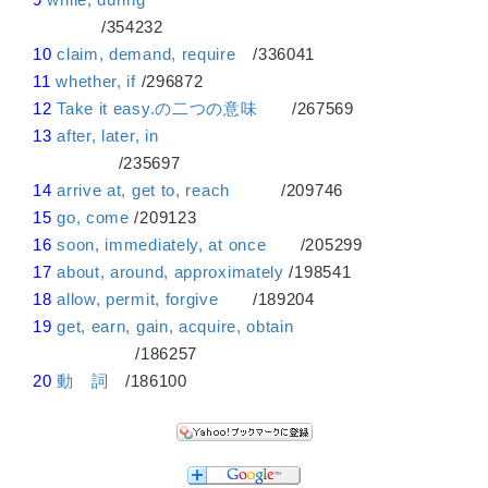
/354232
10
claim, demand, require
/336041
11
whether, if
/296872
12
Take it easy.の二つの意味
/267569
13
after, later, in
/235697
14
arrive at, get to, reach
/209746
15
go, come
/209123
16
soon, immediately, at once
/205299
17
about, around, approximately
/198541
18
allow, permit, forgive
/189204
19
get, earn, gain, acquire, obtain
/186257
20
動 詞
/186100