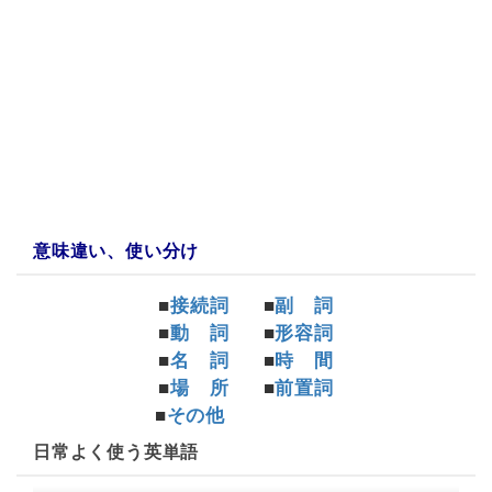
a:165936 t:2 y:1
意味違い、使い分け
■
接続詞
■
副 詞
■
動 詞
■
形容詞
■
名 詞
■
時 間
■
場 所
■
前置詞
■
その他
日常よく使う英単語