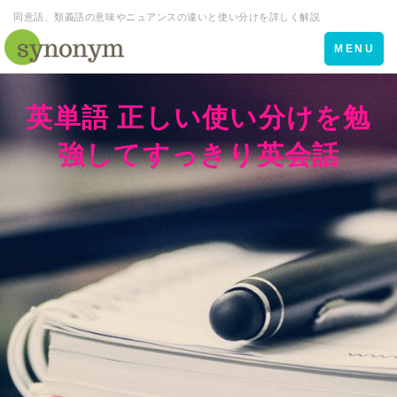
同意語、類義語の意味やニュアンスの違いと使い分けを詳しく解説
Toggle
MENU
navigation
英単語 正しい使い分けを勉
強してすっきり英会話