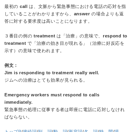
最初の
call
は、文脈から緊急事態における電話の応対を指
していることがわかりますから、
answer
の場合よりも返
答に対する要求度は高いことになります。
３番目の例の
treatment
は「治療」の意味で、
respond to
treatment
で「治療の効き目が現れる」（治療に好反応を
示す）の意味で使われます。
例文：
Jim is responding to treatment really well.
ジムへの治療はとても効果が見られる。
Emergency workers must respond to calls
immediately.
緊急事態の処理に従事する者は即座に電話に応対しなけれ
ばならない。
トップP
/
接続詞
/
副 詞
/
動 詞
/
形容詞
/
名 詞
/
時 間
/
場