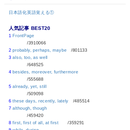
日本語化英語覚える①
人気記事 BEST20
1
FrontPage
/3910066
2
probably, perhaps, maybe
/801133
3
also, too, as well
/648525
4
besides, moreover, furthermore
/555688
5
already, yet, still
/509098
6
these days, recently, lately
/485514
7
although, though
/459420
8
first, first of all, at first
/359291
9
while, during