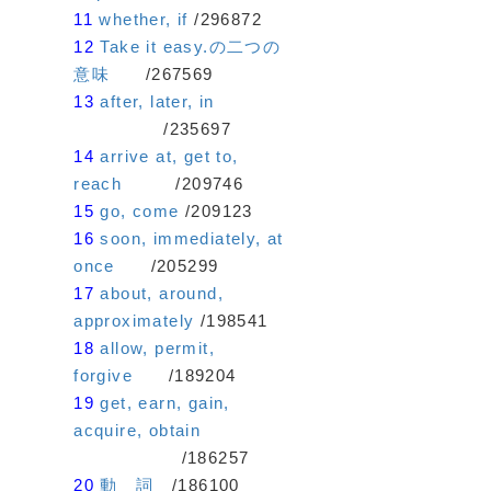
11
whether, if
/296872
12
Take it easy.の二つの
意味
/267569
13
after, later, in
/235697
14
arrive at, get to,
reach
/209746
15
go, come
/209123
16
soon, immediately, at
once
/205299
17
about, around,
approximately
/198541
18
allow, permit,
forgive
/189204
19
get, earn, gain,
acquire, obtain
/186257
20
動 詞
/186100