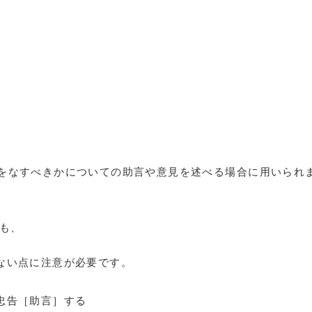
をなすべきかについての助言や意見を述べる場合に用いられ
も、
ない点に注意が必要です。
忠告［助言］する