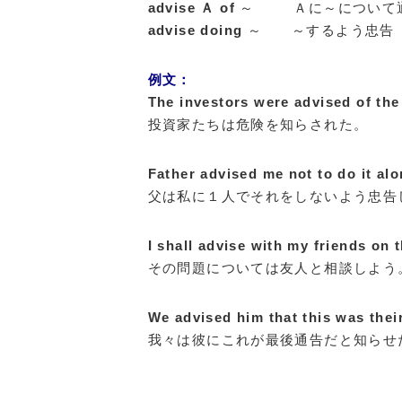
advise Ａ of
～ Ａに～について通
advise doing
～ ～するよう忠告
例文：
The investors were advised of the 
投資家たちは危険を知らされた。
Father advised me not to do it alo
父は私に１人でそれをしないよう忠告
I shall advise with my friends on t
その問題については友人と相談しよう
We advised him that this was their
我々は彼にこれが最後通告だと知らせ