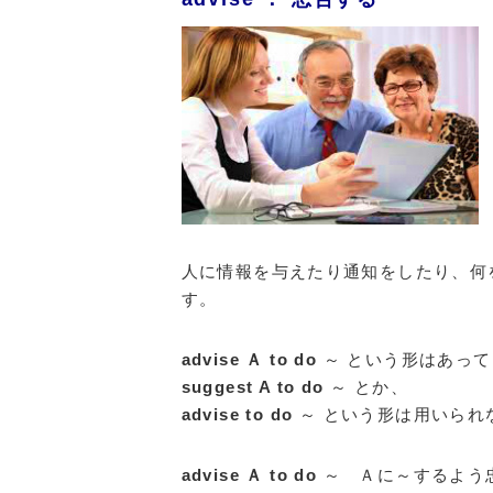
人に情報を与えたり通知をしたり、何
す。
advise Ａ to do
～ という形はあって
suggest A to do
～ とか、
advise to do
～ という形は用いられ
advise Ａ to do
～ Ａに～するよう