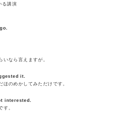
いる講演
go.
らいなら言えますが。
uggested it.
だほのめかしてみただけです。
t interested.
です。