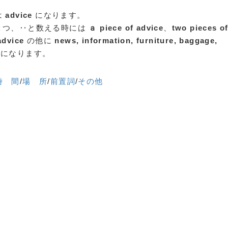
は
advice
になります。
２つ、‥と数える時には
ａ piece of advice
、
two pieces o
advice
の他に
news, information, furniture, baggage,
になります。
時 間
/
場 所
/
前置詞
/
その他