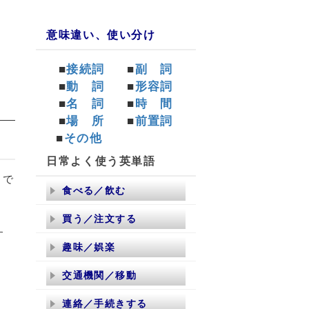
意味違い、使い分け
■
接続詞
■
副 詞
■
動 詞
■
形容詞
■
名 詞
■
時 間
■
場 所
■
前置詞
■
その他
日常よく使う英単語
るで
食べる／飲む
買う／注文する
す
趣味／娯楽
交通機関／移動
連絡／手続きする