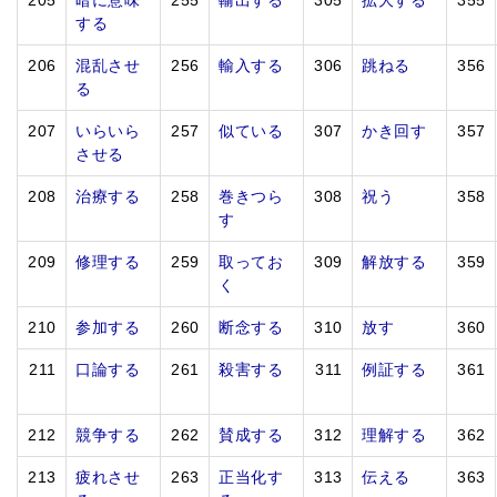
205
暗に意味
255
輸出する
305
拡大する
355
する
206
混乱させ
256
輸入する
306
跳ねる
356
る
207
いらいら
257
似ている
307
かき回す
357
させる
208
治療する
258
巻きつら
308
祝う
358
す
209
修理する
259
取ってお
309
解放する
359
く
210
参加する
260
断念する
310
放す
360
211
口論する
261
殺害する
311
例証する
361
212
競争する
262
賛成する
312
理解する
362
213
疲れさせ
263
正当化す
313
伝える
363