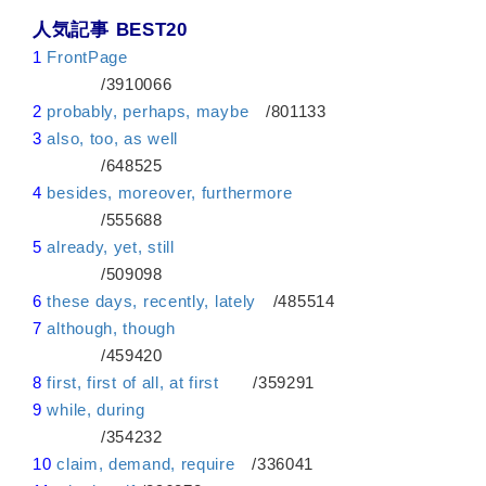
人気記事 BEST20
1
FrontPage
/3910066
2
probably, perhaps, maybe
/801133
3
also, too, as well
/648525
4
besides, moreover, furthermore
/555688
5
already, yet, still
/509098
6
these days, recently, lately
/485514
7
although, though
/459420
8
first, first of all, at first
/359291
9
while, during
/354232
10
claim, demand, require
/336041