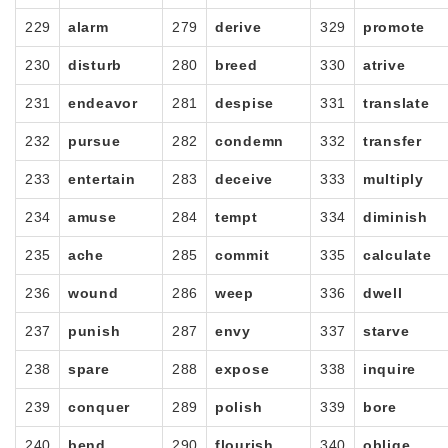
229
alarm
279
derive
329
promote
230
disturb
280
breed
330
atrive
231
endeavor
281
despise
331
translate
232
pursue
282
condemn
332
transfer
233
entertain
283
deceive
333
multiply
234
amuse
284
tempt
334
diminish
235
ache
285
commit
335
calculate
236
wound
286
weep
336
dwell
237
punish
287
envy
337
starve
238
spare
288
expose
338
inquire
239
conquer
289
polish
339
bore
240
bend
290
flourish
340
oblige