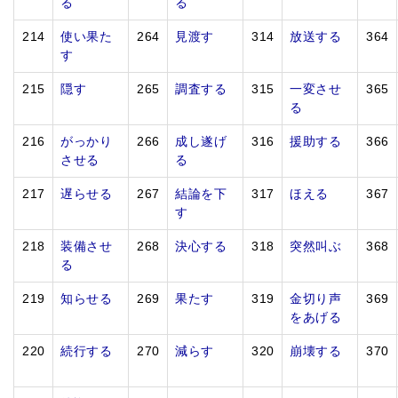
る
る
214
使い果た
264
見渡す
314
放送する
364
す
215
隠す
265
調査する
315
一変させ
365
る
216
がっかり
266
成し遂げ
316
援助する
366
させる
る
217
遅らせる
267
結論を下
317
ほえる
367
す
218
装備させ
268
決心する
318
突然叫ぶ
368
る
219
知らせる
269
果たす
319
金切り声
369
をあげる
220
続行する
270
減らす
320
崩壊する
370