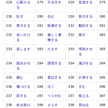
229
心配させ
279
引き出す
329
促進する
379
る
230
乱す
280
生む
330
努力する
380
231
努力する
281
軽蔑する
331
翻訳する
381
232
追いかけ
282
厳しく避
332
移す
382
る
難する
233
楽します
283
だます
333
増加させ
383
る
234
面白がせ
284
誘惑する
334
減少する
384
る
235
痛む
285
委託する
335
計算する
385
236
傷つける
286
泣く
336
すむ
386
237
罰する
287
うらやむ
337
植える
387
238
命を助け
288
さらす
338
尋ねる
388