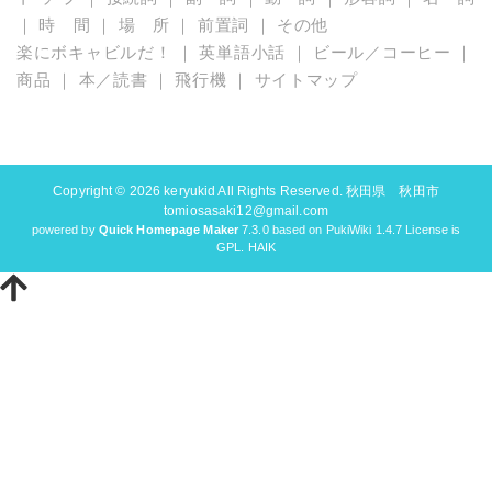
｜
時 間
｜
場 所
｜
前置詞
｜
その他
楽にボキャビルだ！
｜
英単語小話
｜
ビール／コーヒー
｜
商品
｜
本／読書
｜
飛行機
｜
サイトマップ
Copyright © 2026
keryukid
All Rights Reserved. 秋田県 秋田市
tomiosasaki12@gmail.com
powered by
Quick Homepage Maker
7.3.0 based on PukiWiki 1.4.7 License is
GPL.
HAIK