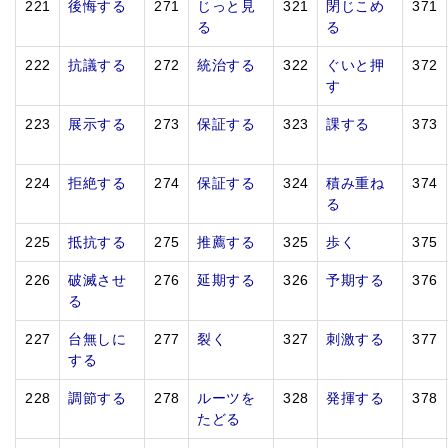
221
後悔する
271
じっと見
321
閉じこめ
371
る
る
222
抗議する
272
統治する
322
ぐいと押
372
す
223
展示する
273
保証する
323
課する
373
224
拒絶する
274
保証する
324
積み重ね
374
る
225
抵抗する
275
推薦する
325
歩く
375
226
破滅させ
276
延期する
326
予期する
376
る
227
台無しに
277
裂く
327
刺激する
377
する
228
調節する
278
ルーツを
328
発揮する
378
たどる