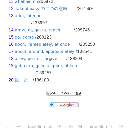
11
whether, if
/296872
12
Take it easy.の二つの意味
/267569
13
after, later, in
/235697
14
arrive at, get to, reach
/209746
15
go, come
/209123
16
soon, immediately, at once
/205299
17
about, around, approximately
/198541
18
allow, permit, forgive
/189204
19
get, earn, gain, acquire, obtain
/186257
20
動 詞
/186100
ト ッ プ
｜
接続詞
｜
副 詞
｜
動 詞
｜
形容詞
｜
名 詞