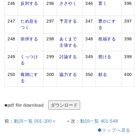
246
反対する
296
ささやく
346
置く
396
247
ため息を
297
予言する
347
豊かにす
397
つく
る
248
崇拝する
298
あくまで
348
祝福する
398
主張する
249
くっつけ
299
討論する
349
授ける
399
る
250
複雑にす
300
協力する
350
頼る
400
る
■pdf file download
前：
動詞一覧 001-200
＜ ＞次：
動詞一覧 401-548
◆トップへ戻る