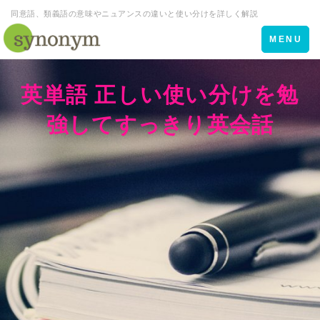
同意語、類義語の意味やニュアンスの違いと使い分けを詳しく解説
Toggle
MENU
navigation
英単語 正しい使い分けを勉
強してすっきり英会話