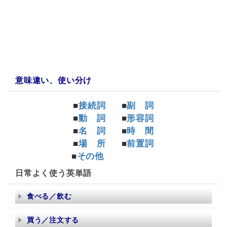
a:9980 t:1 y:1
意味違い、使い分け
■
接続詞
■
副 詞
■
動 詞
■
形容詞
■
名 詞
■
時 間
■
場 所
■
前置詞
■
その他
日常よく使う英単語
食べる／飲む
買う／注文する