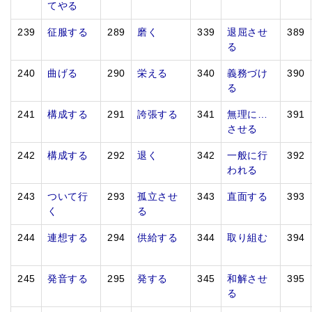
てやる
239
征服する
289
磨く
339
退屈させ
389
る
240
曲げる
290
栄える
340
義務づけ
390
る
241
構成する
291
誇張する
341
無理に…
391
させる
242
構成する
292
退く
342
一般に行
392
われる
243
ついて行
293
孤立させ
343
直面する
393
く
る
244
連想する
294
供給する
344
取り組む
394
245
発音する
295
発する
345
和解させ
395
る