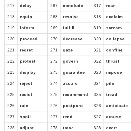
217
delay
267
conclude
317
roar
218
equip
268
resolve
318
exclaim
219
inform
269
fulfill
319
scream
220
proceed
270
decrease
320
collapse
221
regret
271
gaze
321
confine
222
protest
272
govern
322
thrust
223
display
273
guarantee
323
impose
224
reject
274
assure
324
pile
225
resist
275
recommend
325
tread
226
ruin
276
postpone
326
anticipate
227
spoil
277
rend
327
arouse
228
adjust
278
trace
328
exert